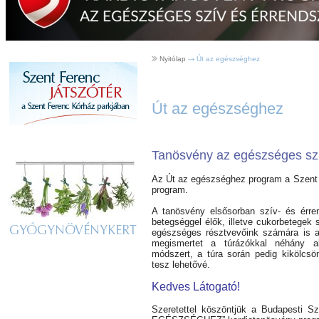
Nyitólap
Út az egészséghez
Út az egészséghez
Tanösvény az egészséges szí
Az Út az egészséghez program a Szent F
program.
A tanösvény elsősorban szív- és érr
betegséggel élők, illetve cukorbetegek
GYÓGYNÖVÉNYKERT
egészséges résztvevőink számára is aj
megismertet a túrázókkal néhány a
módszert, a túra során pedig kikölcsö
tesz lehetővé.
Kedves Látogató!
Szeretettel köszöntjük a Budapesti Sz