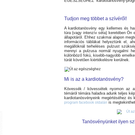
EGÉSZSÉGHEZ” kardiotanösvény-progra
Tudjon meg többet a szívéről!
A kardiotanösvény egy kellemes és h
túra (vagy intenzív séta) keretében Ön 
állapotáról. Ehhez szakmai alapon megte
információs táblákat helyeztünk el, a
megállóknál terheléses pulzust szüksé
mennyi a pulzusa normál nyugalmi hel
különböző fokú, kisebb-nagyobb emelked
túrát követően kiértékelésre kerülnek.
Mi is az a kardiotanösvény?
Kövessék / kövessétek nyomon az aláb
témáról témára haladva adunk teljes képe
kardiotanösvényeink megértéséhez és k
is megtekinthet
program facebook oldalán
Tanösvényünket ilyen szív