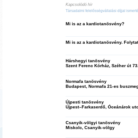
Kapcsolódó hír
Társadalmi felelősségvállalási díjjal ismert
Mi is az a kardiotanösvény?
Mi is az a kardiotanösvény. Folyta
Hárshegyi tanösvény
Szent Ferenc Kórház, Széher út 73
Normafa tanösvény
Budapest, Normafa 21-es buszmeg
Újpesti tanösvény
Újpest–Farkaserdő, Óceánárok utc
Csanyik-völgyi tanösvény
Miskolc, Csanyik-völgy