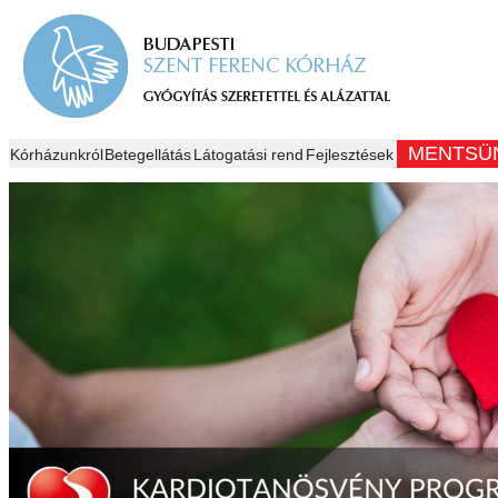
MENTSÜ
Kórházunkról
Betegellátás
Látogatási rend
Fejlesztések