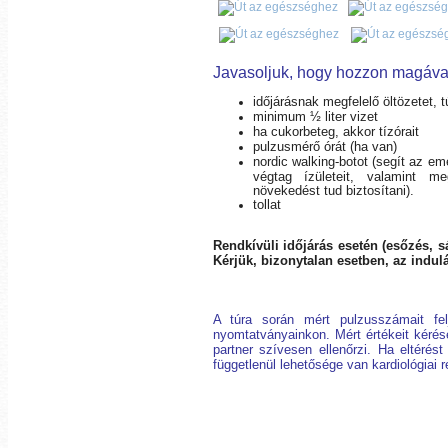
Javasoljuk, hogy hozzon magáva
időjárásnak megfelelő öltözetet, t
minimum ½ liter vizet
ha cukorbeteg, akkor tízórait
pulzusmérő órát (ha van)
nordic walking-botot (segít az e
végtag ízületeit, valamint m
növekedést tud biztosítani).
tollat
Rendkívüli időjárás esetén (esőzés, s
Kérjük, bizonytalan esetben, az indul
A túra során mért pulzusszámait felj
nyomtatványainkon. Mért értékeit kéré
partner szívesen ellenőrzi. Ha eltérést 
függetlenül lehetősége van kardiológiai r