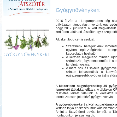
Gyógynövénykert
2016 őszén a Hungaropharma cég által 
pályázaton támogatást nyertünk egy
gyó
hogy 2017 júniusára a kert megvalósult.
kertjében található játszótér egyik szegleté
A kiskert több célt is szolgál:
Szeretnénk betegeinknek ismerett
egyben egészségünkkel, beteg
kapcsolatba hozható
GYÓGYNÖVÉNYKERT
A kertben megjelenő minden újdons
szórakozás, figyelemelterelés is a 
tanulmányozása
A mára sok és sokféle gyógynövén
szinten felhasználjuk a konyh
egészségesebb, gyógyulást is előse
A
kiskertben nagyságrendileg 35 gyóg
ismertető táblákkal ellátva
. A táblákon
QR
részletes leírást találunk. A kialakítot
természetesen jelenlévő gyógynövényfajt.
A gyógynövénykert a kórház parkjának alj
kertben folyó építkezési munkálatok miatt c
Amint a játszótérrel együtt lentről, a Tá
honlapunkon jelezni fogjuk.