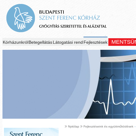
MENTSÜ
Kórházunkról
Betegellátás
Látogatási rend
Fejlesztések
Nyitólap
Fejlesztéseink és együttműködések