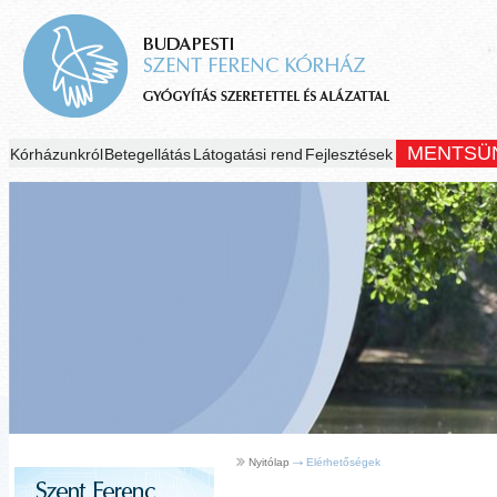
MENTSÜ
Kórházunkról
Betegellátás
Látogatási rend
Fejlesztések
Nyitólap
Elérhetőségek