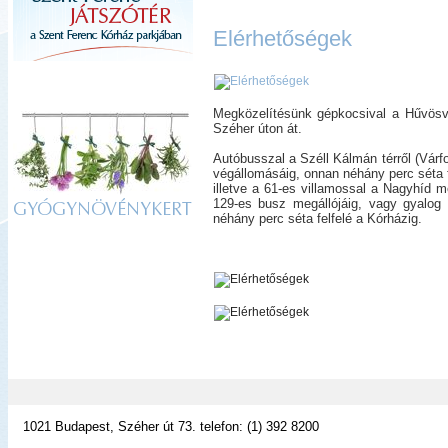
Elérhetőségek
Megközelítésünk gépkocsival a Hűvösvölg
Széher úton át.
Autóbusszal a Széll Kálmán térről (Várfo
végállomásáig, onnan néhány perc séta f
illetve a 61-es villamossal a Nagyhíd me
129-es busz megállójáig, vagy gyalog 
GYÓGYNÖVÉNYKERT
néhány perc séta felfelé a Kórházig.
1021 Budapest, Széher út 73. telefon: (1) 392 8200