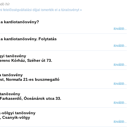
dó hír
 felelősségvállalási díjjal ismerték el a túraösvényt »
z a kardiotanösvény?
tovább...
z a kardiotanösvény. Folytatás
tovább...
yi tanösvény
erenc Kórház, Széher út 73.
tovább...
a tanösvény
t, Normafa 21-es buszmegalló
tovább...
 tanösvény
Farkaserdő, Óceánárok utca 33.
tovább...
-völgyi tanösvény
, Csanyik-völgy
tovább...