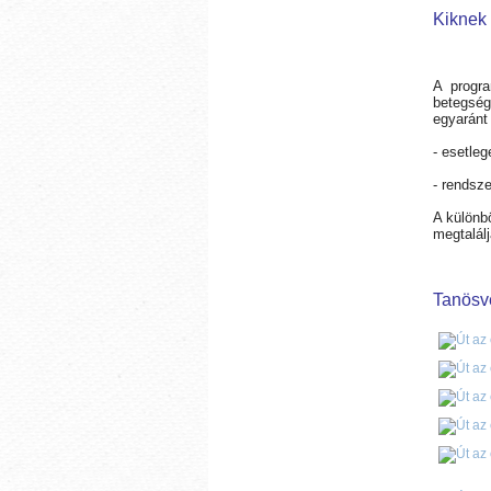
Kiknek 
A progr
betegsé
egyaránt 
- esetleg
- rendsz
A különb
megtalál
Tanösvé