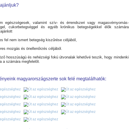
ajánljuk?
am egészségesek, valamint szív- és érrendszeri vagy magasvérnyomás-
ggel, cukorbetegséggel és egyéb krónikus betegségekkel élők számára
ajánlott
es fel nem ismert betegség kiszűrése céljából,
eres mozgás és önellenőrzés céljából.
öző hosszúságú és nehézségi fokú útvonalak lehetővé teszik, hogy mindenki
ja a számára megfelelőt.
nyeink magyarországszerte sok felé megtalálhatók: