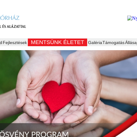
MENTSÜNK ÉLETET
d
Fejlesztések
Galéria
Támogatás
Állása