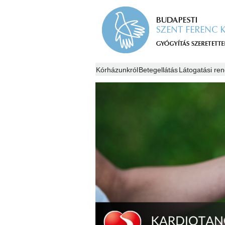
Kórházunkról
Betegellátás
Látogatási ren