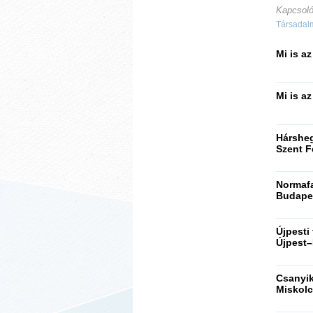
Kapcsoló
Társadalmi
Mi is a
Mi is a
Hársheg
Szent F
Normaf
Budapes
Újpesti
Újpest–
Csanyik
Miskolc