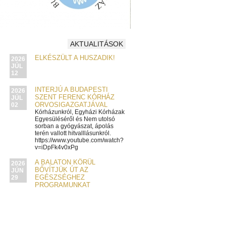
AKTUALITÁSOK
ELKÉSZÜLT A HUSZADIK!
2026
JÚL
12
INTERJÚ A BUDAPESTI
2026
SZENT FERENC KÓRHÁZ
JÚL
ORVOSIGAZGATJÁVAL
02
Kórházunkról, Egyházi Kórházak
Egyesüléséről és Nem utolsó
sorban a gyógyászat, ápolás
terén vallott hitvalllásunkról.
https://www.youtube.com/watch?
v=iDpFk4v0xPg
A BALATON KÖRÜL
2026
BŐVÍTJÜK ÚT AZ
JÚN
EGÉSZSÉGHEZ
29
PROGRAMUNKAT