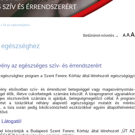
Út az egészséghez
Betűméret-növelés →
z egészséghez
ény az egészséges szív- és érrendszerért
 egészséghez program a Szent Ferenc Kórház által létrehozott egészségügyi
ény elsősorban szív- és érrendszeri betegséggel vagy magasvérnyomás-
gel élők, illetve cukorbetegek számára készült. A túraprogramot ugyanakkor
es résztvevőink számára is ajánljuk, betegségmegelőző céllal. A program
rtet a túrázókkal néhány alapvető egészségügyi mutatót és mérési
, a túra során pedig kikölcsönözhető eszközökkel egyéni állapotfelmérést
tővé.
 Látogató!
tel köszöntjük a Budapesti Szent Ferenc Kórház által létrehozott „ÚT AZ