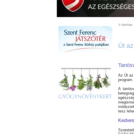
Nyitólap
Út a
Tanösv
Az Út az
program.
A tanösv
betegség
GYÓGYNÖVÉNYKERT
egészség
megisme
módszert
tesz lehe
Kedves
Szeretet