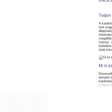
EGÉSZSÉ
Tudjon 
A kardio
túra (va
állapotá
informác
megállók
mennyi a
különböz
túrát köv
Mi is a
Kövessék
témáról t
kardiota
program 