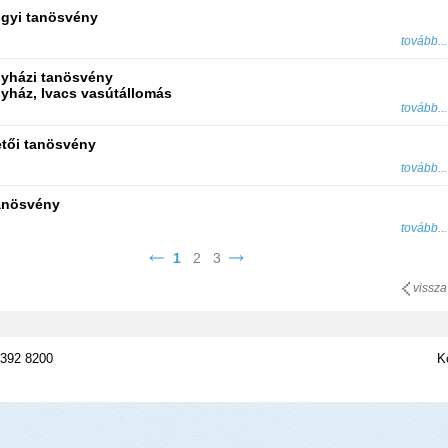
gyi tanösvény
tovább...
yházi tanösvény
yház, Ivacs vasútállomás
tovább...
tői tanösvény
tovább...
anösvény
tovább...
1
2
3
vissza
 392 8200
K