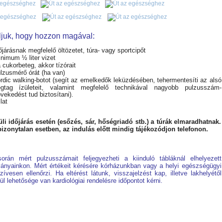
juk, hogy hozzon magával:
őjárásnak megfelelő öltözetet, túra- vagy sportcipőt
nimum ½ liter vizet
 cukorbeteg, akkor tízórait
lzusmérő órát (ha van)
rdic walking-botot (segít az emelkedők leküzdésében, tehermentesíti az alsó
égtag ízületeit, valamint megfelelő technikával nagyobb pulzusszám-
vekedést tud biztosítani).
llat
li időjárás esetén (esőzés, sár, hőségriadó stb.) a túrák elmaradhatnak.
bizonytalan esetben, az indulás előtt mindig tájékozódjon telefonon.
orán mért pulzusszámait feljegyezheti a kiinduló tábláknál elhelyezett
ányainkon. Mért értékeit kérésére kórházunkban vagy a helyi egészségügyi
zívesen ellenőrzi. Ha eltérést látunk, visszajelzést kap, illetve lakhelyétől
ül lehetősége van kardiológiai rendelésre időpontot kérni.