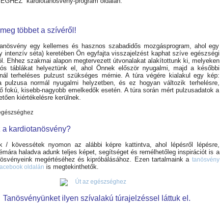
GHEZ” kardiotanösvény-program oldalán.
meg többet a szívéről!
tanösvény egy kellemes és hasznos szabadidős mozgásprogram, ahol egy
gy intenzív séta) keretében Ön egyfajta visszajelzést kaphat szíve egészségi
ról. Ehhez szakmai alapon megtervezett útvonalakat alakítottunk ki, melyeken
iós táblákat helyeztünk el, ahol Önnek először nyugalmi, majd a későbbi
nál terheléses pulzust szükséges mérnie. A túra végére kialakul egy kép:
 pulzusa normál nyugalmi helyzetben, és ez hogyan változik terhelésre,
ő fokú, kisebb-nagyobb emelkedők esetén. A túra során mért pulzusadatok a
etően kiértékelésre kerülnek.
z a kardiotanösvény?
 / kövessétek nyomon az alábbi képre kattintva, ahol lépésről lépésre,
émára haladva adunk teljes képet, segítséget és remélhetőleg inspirációt is a
nösvényeink megértéséhez és kipróbálásához. Ezen tartalmaink a
tanösvény
is megtekinthetők.
facebook oldalán
Tanösvényünket ilyen szívalakú túrajelzéssel láttuk el.