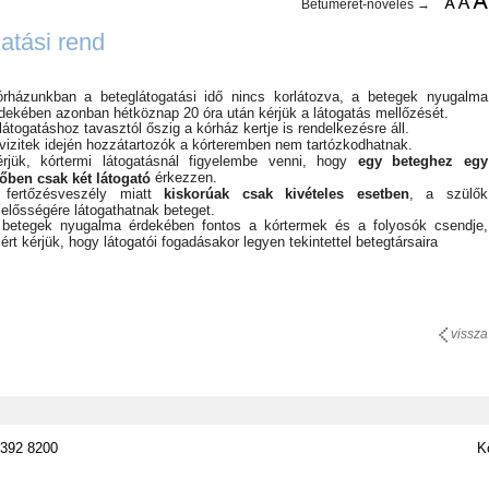
Betűméret-növelés →
atási rend
rházunkban a beteglátogatási idő nincs korlátozva, a betegek nyugalma
dekében azonban hétköznap 20 óra után kérjük a látogatás mellőzését.
látogatáshoz tavasztól őszig a kórház kertje is rendelkezésre áll.
vizitek idején hozzátartozók a kórteremben nem tartózkodhatnak.
rjük, kórtermi látogatásnál figyelembe venni, hogy
egy beteghez egy
érkezzen.
őben csak két látogató
 fertőzésveszély miatt
kiskorúak csak kivételes esetben
, a szülők
lelősségére látogathatnak beteget.
betegek nyugalma érdekében fontos a kórtermek és a folyosók csendje,
ért kérjük, hogy látogatói fogadásakor legyen tekintettel betegtársaira
vissza
 392 8200
K