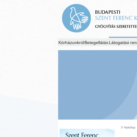
Kórházunkról
Betegellátás
Látogatási ren
Nyitólap