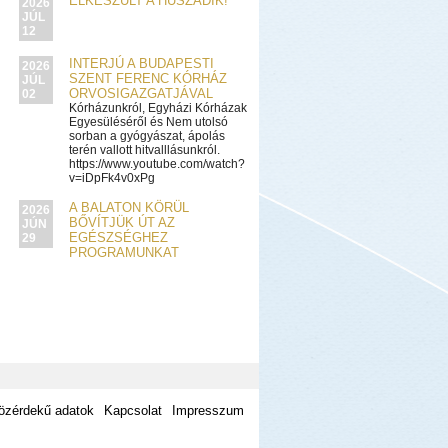
ELKÉSZÜLT A HUSZADIK!
2026
JÚL
12
INTERJÚ A BUDAPESTI
2026
SZENT FERENC KÓRHÁZ
JÚL
ORVOSIGAZGATJÁVAL
02
Kórházunkról, Egyházi Kórházak
Egyesüléséről és Nem utolsó
sorban a gyógyászat, ápolás
terén vallott hitvalllásunkról.
https://www.youtube.com/watch?
v=iDpFk4v0xPg
A BALATON KÖRÜL
2026
BŐVÍTJÜK ÚT AZ
JÚN
EGÉSZSÉGHEZ
29
PROGRAMUNKAT
özérdekű adatok
Kapcsolat
Impresszum