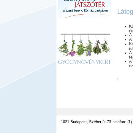
Látog
Kó
ér
A 
A 
Ké
id
A
fe
A 
GYÓGYNÖVÉNYKERT
ez
.
1021 Budapest, Széher út 73. telefon: (1)