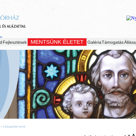
MENTSÜNK ÉLETET
d
Fejlesztések
Galéria
Támogatás
Állása
Látogatási rend