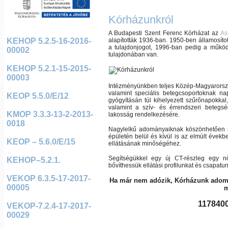
Kórházunkról
A Budapesti Szent Ferenc Kórházat az
As
KEHOP 5.2.5-16-2016-
alapították 1936-ban. 1950-ben államosít
a tulajdonjogot, 1996-ban pedig a működt
00002
tulajdonában van.
KEHOP 5.2.1-15-2015-
00003
Intézményünkben teljes Közép-Magyarország
valamint speciális betegcsoportoknak nap
KEOP 5.5.0/E/12
gyógyításán túl kihelyezett szűrőnapokkal
valamint a szív- és érrendszeri betegsé
KMOP 3.3.3-13-2-2013-
lakosság rendelkezésére.
0018
Nagylelkű adományaiknak köszönhetően sz
épületén belül és kívül is az elmúlt évek
KEOP – 5.6.0/E/15
ellátásának minőségéhez.
Segítségükkel egy új CT-részleg egy nőv
KEHOP–5.2.1.
bővíthessük ellátási profilunkat és csapat
VEKOP 6.3.5-17-2017-
Ha már nem adózik, Kórházunk ado
00005
m
117840
VEKOP-7.2.4-17-2017-
00029