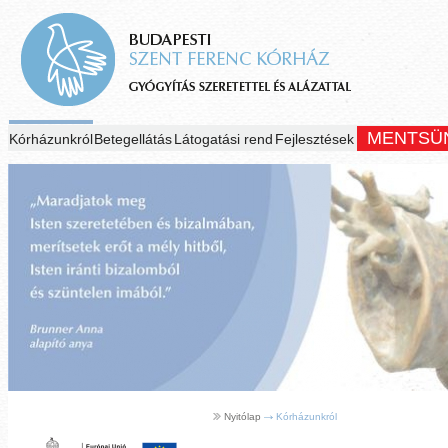
MENTSÜ
Kórházunkról
Betegellátás
Látogatási rend
Fejlesztések
Nyitólap
Kórházunkról