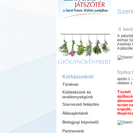
Szent
II. ker
A játszót
kórház Sz
A kórház f
A játszót
GYÓGYNÖVÉNYKERT
Nyitva 
Kórházunkról
április 1
október 1
Történet
Küldetésünk és
Tisztel
építkezé
tevékenységünk
átmeneti
Szervezeti felépítés
terület k
engedik,
Állásajánlatok
Megértés
Betegjogi képviselő
Partnereink