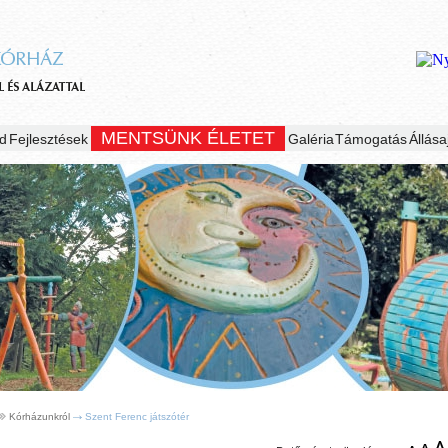
MENTSÜNK ÉLETET
d
Fejlesztések
Galéria
Támogatás
Állása
Kórházunkról
Szent Ferenc játszótér