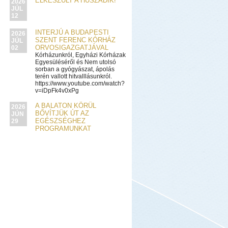
ELKÉSZÜLT A HUSZADIK!
2026
JÚL
12
INTERJÚ A BUDAPESTI
2026
SZENT FERENC KÓRHÁZ
JÚL
ORVOSIGAZGATJÁVAL
02
Kórházunkról, Egyházi Kórházak
Egyesüléséről és Nem utolsó
sorban a gyógyászat, ápolás
terén vallott hitvalllásunkról.
https://www.youtube.com/watch?
v=iDpFk4v0xPg
A BALATON KÖRÜL
2026
BŐVÍTJÜK ÚT AZ
JÚN
EGÉSZSÉGHEZ
29
PROGRAMUNKAT