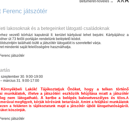
Betűméret-növelés →
 Ferenc játszótér
ületi lakosoknak és a betegeinket látogató családoknak
érhez vezető kórházi kapuknál II. kerület kártyával lehet bejutni. Kártyájához a
éher út 73 felőli portáján rendelünk beléptető kódot.
öldszintjén található büfé a játszótér látogatóit is szeretettel várja.
eret mindenki saját felelősségére használhatja.
tartás
 – szeptember 30. 9:00-19:00
 – március 31. 9:00-17:00
t Környékbeli Lakók!
Tájékoztatjuk Önöket, hogy
a telken tör
ténő
si munkálatok, illetve a játszótéri eszközök felújítása miatt a játszótér
leg
nem látogatható.
A kertbe a belépés balesetveszélyes és tilos.
A
amerával megfigyelt, kérjük kérésünk betartását.
Amint a felújítási munkálatok
 ezen
a felületen
is tájékoztatunk
majd a játszótér újbóli
látogathatóságáról.
üket
köszö
njük.