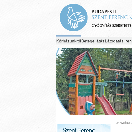
Kórházunkról
Betegellátás
Látogatási ren
Nyitólap