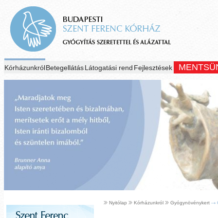
MENTSÜ
Kórházunkról
Betegellátás
Látogatási rend
Fejlesztések
Nyitólap
Kórházunkról
Gyógynövénykert