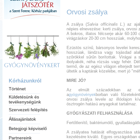
Orvosi zsálya
A zsálya (
Salvia officinalis L.
) az aja
népies elnevezése: kerti zsálya, orvosi 
A bokros, illatos félcserje akár 60-100 
virágzáskor 20-30 cm hosszúak, molyho
Ezüstös színű, bársonyos levelei keresz
hosszúak, lándzsa vagy tojásdad ala
szőrökkel sűrűn borítottak. Virágai a 
ibolyakék, néha rózsás vagy fehér. Dé
GYÓGYNÖVÉNYKERT
termő, de az egész világon elterjedt t
ültetik a kaptárak közelébe, mert jó "méh
Kórházunkról
MIRE JÓ?
Történet
Az elmúlt századokban
az eu
a
borban való főzetekén
gyógynövények
Küldetésünk és
orvosi zsálya levele az illóolajon k
tevékenységünk
ösztrogén hatású anyagokat tartalmaz.
Szervezeti felépítés
GYÓGYÁSZATI FELHASZNÁLÁSA
Állásajánlatok
Fertőtlenítő, baktériumölő, gyulladásgát
Betegjogi képviselő
A zsályatea hatását elfogyasztása után
kezelésére kiváló. Egyes országokban e
Partnereink