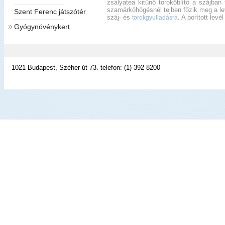
zsályatea kitűnő toroköblítő a szájban
szamárköhögésnél tejben főzik meg a lev
Szent Ferenc játszótér
száj- és
. A porított lev
torokgyulladásra
Gyógynövénykert
1021 Budapest, Széher út 73. telefon: (1) 392 8200