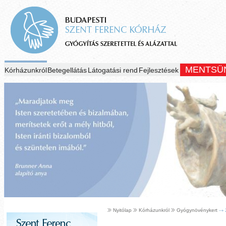
MENTSÜ
Kórházunkról
Betegellátás
Látogatási rend
Fejlesztések
Nyitólap
Kórházunkról
Gyógynövénykert