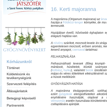
16. Kerti majoranna
A
majoránna
(Origanum majorana)
az
árva
hazája a
Földközi-tenger
környéke, de ma 
termesztik.
Hazájában évelő, hűvösebb éghajlaton 
elágazó hajtása van.
A
növény
szárított, morzsolt levele és virá
egyenletesen morzsolt, erősen aromás, kell
keserű anyagot,
csersavat
tartalmaz.
GYÓGYNÖVÉNYKERT
FELHASZNÁLÁSA
Kórházunkról
Felhasználható levesek (főleg krumpl
mártások, húsételek, köztük szárny
Történet
(
kolbász
,
hurka
), valamint
borok
ízesítésé
májas és véres töltelékek elkészítésénél sz
Küldetésünk és
a húsok mellékízét.
tevékenységünk
Szervezeti felépítés
GYÓGYÁSZATI HATÁSA
Állásajánlatok
A majoránna étvágygerjesztő, szélhaj
ezért
gyógyteák
elengedhetetlen alkotóré
enyhítésére használják, olajával a
Betegjogi képviselő
vérnyomás
esetén használata körültekintés
csillapítására ajánlják.
Partnereink