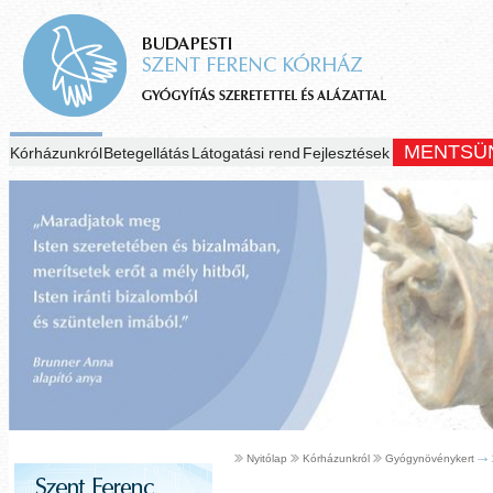
MENTSÜ
Kórházunkról
Betegellátás
Látogatási rend
Fejlesztések
Nyitólap
Kórházunkról
Gyógynövénykert