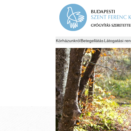
Kórházunkról
Betegellátás
Látogatási ren