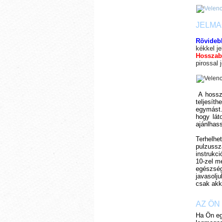
JELMA
Rövidebb
kékkel je
Hosszabb
pirossal 
A hossz
teljesít
egymást.
hogy lát
ajánlhas
Terhelhe
pulzussz
instrukci
10-zel m
egészség
javasolju
csak akk
AZ ÖN
Ha Ön eg