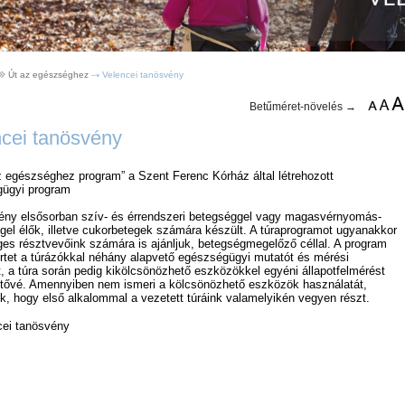
Út az egészséghez
Velencei tanösvény
Betűméret-növelés →
cei tanösvény
z egészséghez program” a Szent Ferenc Kórház által létrehozott
ügyi program
ény elsősorban szív- és érrendszeri betegséggel vagy magasvérnyomás-
gel élők, illetve cukorbetegek számára készült. A túraprogramot ugyanakkor
es résztvevőink számára is ajánljuk, betegségmegelőző céllal. A program
tet a túrázókkal néhány alapvető egészségügyi mutatót és mérési
, a túra során pedig kikölcsönözhető eszközökkel egyéni állapotfelmérést
etővé. Amennyiben nem ismeri a kölcsönözhető eszközök használatát,
k, hogy első alkalommal a vezetett túráink valamelyikén vegyen részt.