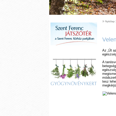
Nyitólap
Velen
Az „Út a
egészség
A tanösv
betegség
egészség
megismer
módszert
tesz leh
GYÓGYNÖVÉNYKERT
megkérjü