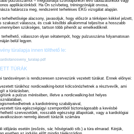
abb pulzusszámot – megtudhatja szórólapunkon lévő táblázatunkból vagy
onos applikációnkból. Ha Ön szívbeteg, tréningzónáját orvosa,
násza határozza meg, rendszerint terheléses EKG vizsgálat alapján.
terhelhetősége alacsony, javasoljuk, hogy először a térképen kékkel jelzett,
s szakaszt válassza, és csak későbbi alkalommal teljesítse a hosszabb
 Amennyiben szükséges, tartson több pihenőt az emelkedőknél.
l terhelhető, válasszon olyan sétatempót, hogy pulzusszáma folyamatosan
náján belül legyen.
vény túralapja innen tölthető le:
kardiotanosveny_turalap.pdf
ETT TÚRÁK
ei tanösvényen is rendszeresen szervezünk vezetett túrákat. Ennek előnyei:
vezetett túrákhoz nordicwalking-botot kölcsönözhetnek a résztvevők, ami
gít a túrázásban,
gítünk a pulzus mérésében, illetve a nordicwalking-bot helyes
sználatában,
gismerkedhetnek a kardiotréning szabályaival,
vezetett túra egészségügyi szempontból biztonságosabb a kevésbé
rhelhető szervezetűek, rosszabb egészségi állapotúak, vagy a kardiológiai
avatkozáson nemrég átesett túrázók számára
i időjárás esetén (esőzés, sár, hőségriadó stb.) a túra elmarad. Kérjük,
an esetben az indulás előtt mindig tájékozódjon.