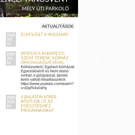
AKTUALITÁSOK
ELKÉSZÜLT A HUSZADIK!
2026
JÚL
12
INTERJÚ A BUDAPESTI
2026
SZENT FERENC KÓRHÁZ
JÚL
ORVOSIGAZGATJÁVAL
02
Kórházunkról, Egyházi Kórházak
Egyesüléséről és Nem utolsó
sorban a gyógyászat, ápolás
terén vallott hitvalllásunkról.
https://www.youtube.com/watch?
v=iDpFk4v0xPg
A BALATON KÖRÜL
2026
BŐVÍTJÜK ÚT AZ
JÚN
EGÉSZSÉGHEZ
29
PROGRAMUNKAT