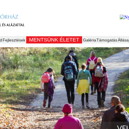
MENTSÜNK ÉLETET
d
Fejlesztések
Galéria
Támogatás
Állása