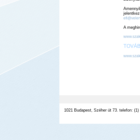
Amennyib
jelentke
efi@vele
A meghird
www.szak
TOVÁB
www.szak
1021 Budapest, Széher út 73. telefon: (1)