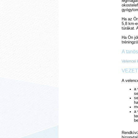
legmagas
okostelef
gyógytor
Ha az Ön 
5,8 km-e
túrákat.
Ha Ön jó
tréningzó
A tanös
Velencei 
VEZET
A velenc
a 
se
se
ha
me
a 
te
be
Rendkívül
bizonytal