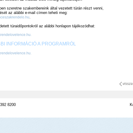
en szeretne szakembereink által vezetett túrán részt venni,
zését
az alábbi e-mail címen teheti meg:
.
nceszakrendelo.hu
etett túraidőpontokról az alábbi
honlapon tájékozódhat:
rendelovelence.hu.
BI INFORMÁCIÓ A PROGRAMRÓL
rendelovelence.hu.
vissza
 392 8200
K