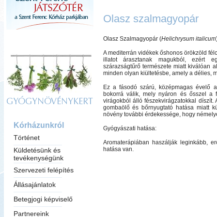
Olasz szalmagyopár
Olasz Szalmagyopár
(
Helichrysum italicum
A mediterrán vidékek őshonos örökzöld félcs
illatot árasztanak magukból, ezért e
szárazságtűrő természete miatt kiválóan a
minden olyan kiültetésbe, amely a délies, m
Ez a fásodó szárú, középmagas évelő az
bokorrá válik, mely nyáron és ősszel a f
virágokból álló fészekvirágzatokkal díszít. 
GYÓGYNÖVÉNYKERT
gombaölő és bőrnyugtató hatása miatt k
növény további érdekessége, hogy némelyek 
Kórházunkról
Gyógyászati hatása:
Történet
Aromaterápiában haszálják leginkább, er
hatása van.
Küldetésünk és
tevékenységünk
Szervezeti felépítés
Állásajánlatok
Betegjogi képviselő
Partnereink