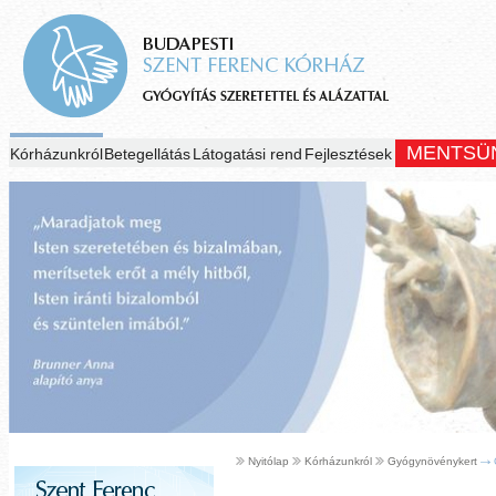
MENTSÜ
Kórházunkról
Betegellátás
Látogatási rend
Fejlesztések
Nyitólap
Kórházunkról
Gyógynövénykert