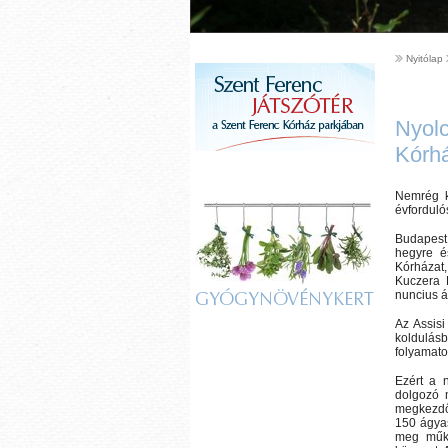
Nyitólap
Nyolc
Kórh
Nemrég k
évfordul
Budapest 
hegyre é
Kórházat
Kuczera 
nuncius á
GYÓGYNÖVÉNYKERT
Az Assis
koldulásb
folyamato
Ezért a n
dolgozó 
megkezdőd
150 ágyas
meg műkö