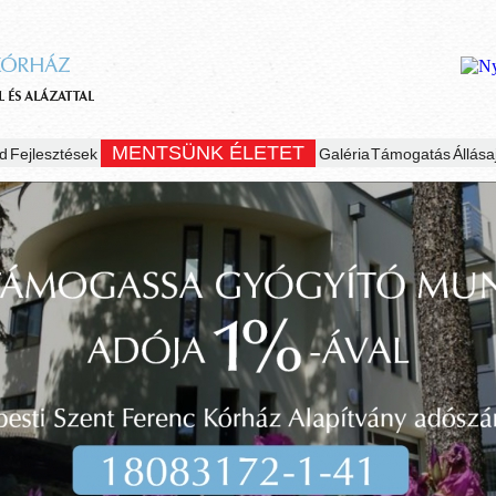
MENTSÜNK ÉLETET
d
Fejlesztések
Galéria
Támogatás
Állása