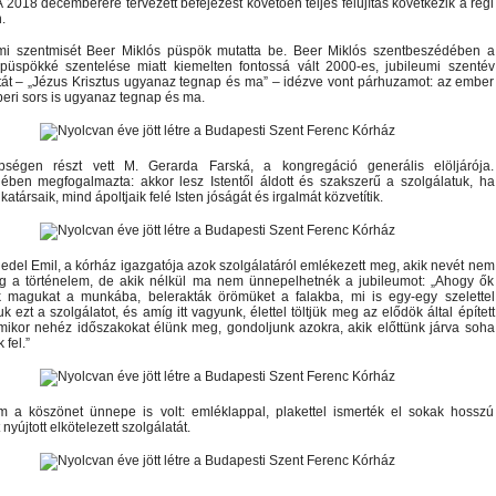
A 2018 decemberére tervezett befejezést követően teljes felújítás következik a régi
.
umi szentmisét Beer Miklós püspök mutatta be.
Beer Miklós szentbeszédében a
püspökké szentelése miatt kiemelten fontossá vált 2000-es, jubileumi szentév
át – „Jézus Krisztus ugyanaz tegnap és ma” – idézve vont párhuzamot: az ember
eri sors is ugyanaz tegnap és ma.
ségen részt vett M. Gerarda Farská, a kongregáció generális elöljárója.
ében megfogalmazta: akkor lesz Istentől áldott és szakszerű a szolgálatuk, ha
társaik, mind ápoltjaik felé Isten jóságát és irgalmát közvetítik.
edel Emil, a kórház igazgatója azok szolgálatáról emlékezett meg, akik nevét nem
eg a történelem, de akik nélkül ma nem ünnepelhetnék a jubileumot: „Ahogy ők
k magukat a munkába, belerakták örömüket a falakba, mi is egy-egy szelettel
k ezt a szolgálatot, és amíg itt vagyunk, élettel töltjük meg az elődök által épített
Amikor nehéz időszakokat élünk meg, gondoljunk azokra, akik előttünk járva soha
fel.”
m a köszönet ünnepe is volt: emléklappal, plakettel ismerték el sokak hosszú
nyújtott elkötelezett szolgálatát.