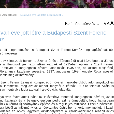
Aktualitások
Nyolcvan éve jött létre a Budapesti ...
Betűméret-növelés →
van éve jött létre a Budapesti Szent Ferenc
áz
erült megrendezésre a Budapesti Szent Ferenc Kórház megalapításának 80.
ós ünnepsége.
egyik legszebb helyén, a Széher út és a Tárogató út által közrefogott, a János-
s a Hűvösvölgyre néző telken kezdték el 1935-ben építeni a Szent Ferenc
, amelyet
a kongregáció nővérei alapították 1935-ben, az akkori elöljárónő,
Flóra anya kezdeményezésére. 1937. augusztus 19-én Angelo Rotta apostoli
ldotta meg az intézményt.
i Szent Ferenc Leányai Kongregáció nővérei munkabérükből, adományokból és
ól teremtették meg azt az alapot, melyből a kórház 1937-re felépült. Azóta is
san megújulva tudja szolgálni a gyógyítás feladatát.
yolcvan évért adtak hálát az intézményt fenntartó kongregáció nővérei, az itt
munkatársak és a betegek, egyben pedig azt is ünnepelték, hogy hamarosan
ik a kórház új szárnyának építése és a régi teljes felújítása. Ezzel a bővítéssel
ra bővül az intézmény, és a négyszintes épületben a kórtermek mellett itt kezdi
dését az orvosi egyetem oktatóhelyeként a kardiovaszkuláris rehabilitációs