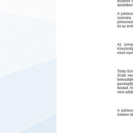
központ. 
épületben
A jubile
számára 
jelmondat
és az emb
Az ünnep
Köszöntőj
mind munka
Toldy-Sch
őrizte m
beleadtá
gazdagítju
falakat. 
nem adták 
A jubileu
éveken át 