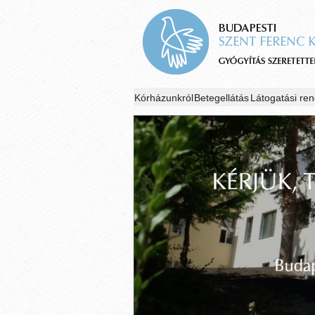
Kórházunkról
Betegellátás
Látogatási ren