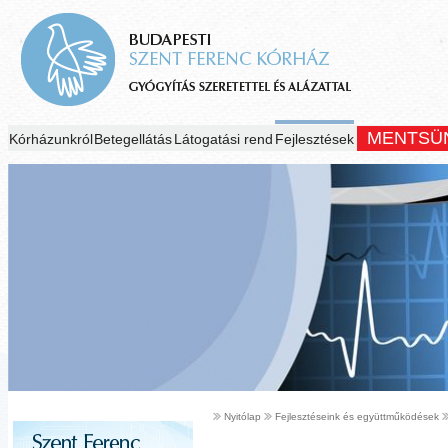
MENTSÜ
Kórházunkról
Betegellátás
Látogatási rend
Fejlesztések
Nyitólap
Fejlesztéseink és együttműködések