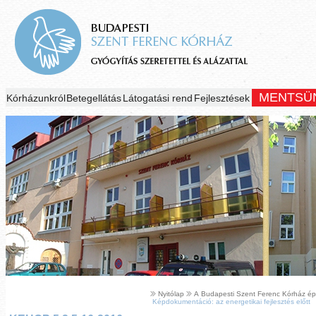
MENTSÜ
Kórházunkról
Betegellátás
Látogatási rend
Fejlesztések
Nyitólap
A Budapesti Szent Ferenc Kórház épül
Képdokumentáció: az energetikai fejlesztés előtt