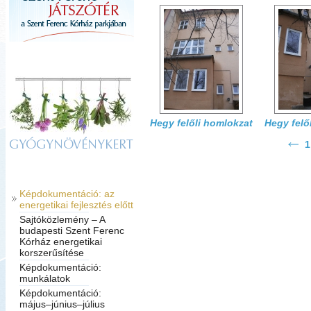
Hegy felőli homlokzat
Hegy felő
1
GYÓGYNÖVÉNYKERT
Képdokumentáció: az
energetikai fejlesztés előtt
Sajtóközlemény – A
budapesti Szent Ferenc
Kórház energetikai
korszerűsítése
Képdokumentáció:
munkálatok
Képdokumentáció:
május–június–július