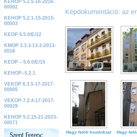
KEHOP 5.2.5-16-2016-
00002
Képdokumentáció: az ener
KEHOP 5.2.1-15-2015-
00003
KEOP 5.5.0/E/12
KMOP 3.3.3-13-2-2013-
0018
KEOP – 5.6.0/E/15
KEHOP–5.2.1.
VEKOP 6.3.5-17-2017-
00005
VEKOP-7.2.4-17-2017-
00029
KEHOP 5.2.15-21-2023-
00071
Hegy felőli homlokzat
Hegy felő