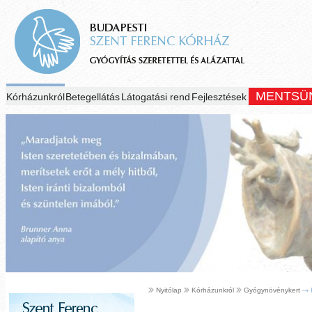
MENTSÜ
Kórházunkról
Betegellátás
Látogatási rend
Fejlesztések
Nyitólap
Kórházunkról
Gyógynövénykert