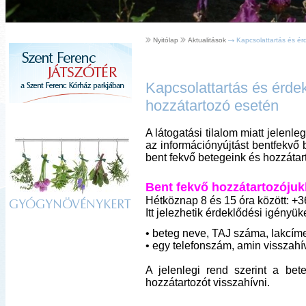
Nyitólap
Aktualitások
Kapcsolattartás és ér
Kapcsolattartás és érde
hozzátartozó esetén
A látogatási tilalom miatt jelenl
az információnyújtást bentfekvő b
bent fekvő betegeink és hozzátart
Bent fekvő hozzátartozójuk
Hétköznap 8 és 15 óra között: +
GYÓGYNÖVÉNYKERT
Itt jelezhetik érdeklődési igényü
• beteg neve, TAJ száma, lakcíme,
• egy telefonszám, amin visszahí
A jelenlegi rend szerint a bet
hozzátartozót visszahívni.