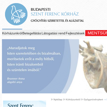
MENTSÜ
Kórházunkról
Betegellátás
Látogatási rend
Fejlesztések
Nyitólap
Kórházunkról
Gyógynövénykert