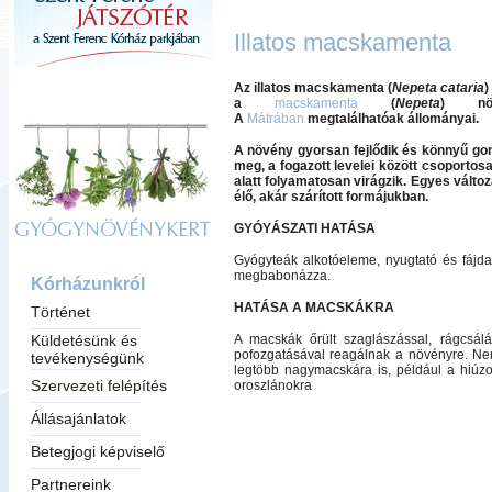
Illatos macskamenta
Az
illatos macskamenta
(
Nepeta cataria
)
a
macskamenta
(
Nepeta
) növ
A
Mátrában
megtalálhatóak állományai.
A növény gyorsan fejlődik és könnyű gon
meg, a fogazott levelei között csoporto
alatt folyamatosan virágzik. Egyes vált
élő, akár szárított formájukban.
GYÓYÁSZATI HATÁSA
GYÓGYNÖVÉNYKERT
Gyógyteák alkotóeleme, nyugtató és fájda
megbabonázza.
Kórházunkról
HATÁSA A MACSKÁKRA
Történet
Küldetésünk és
A macskák őrült szaglászással, rágcsál
pofozgatásával reagálnak a növényre.
Nem
tevékenységünk
legtöbb nagymacskára is, például a hiúzo
Szervezeti felépítés
oroszlánokra
Állásajánlatok
Betegjogi képviselő
Partnereink