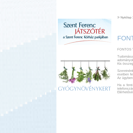
Nyitólap
FON
FONTOS 
Tudomásun
adományoka
Kis összege
Szeretnénk
esetben fe
Az ügyben 
Ha a fenti
GYÓGYNÖVÉNYKERT
telefonszá
Elérhetős