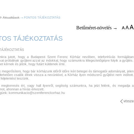
Aktualitások
FONTOS TÁJÉKOZTATÁS
Betűméret-növelés →
TOS TÁJÉKOZTATÁS
TÁJÉKOZTATÁS
kra jutott, hogy a Budapesti Szent Ferenc Kórház nevében, telefonhívás formájában
t próbálnak gyűjteni azzal az indokkal, hogy számunkra lélegeztetőgépre folyik a gyűjtés.
t kérnek és jelzik, hogy futárt küldenek érte.
 megerősíteni, hogy bár kórházunk időről időre kéri betegei és támogatói adományait, jelen
ltehetően csalók élnek vissza a nevünkkel, a Kórház ilyen módszerű gyűjtést nem indított.
feljelentést teszünk.
 megkeresés éri, vagy hall ilyenről, segítség számunkra, ha jelzi felénk, és megadja a
mot, ahonnan a hívás érkezett.
égünk: kommunikacio@szentferenckorhaz.hu
vissza