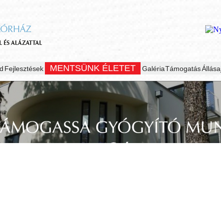
MENTSÜNK ÉLETET
d
Fejlesztések
Galéria
Támogatás
Állása