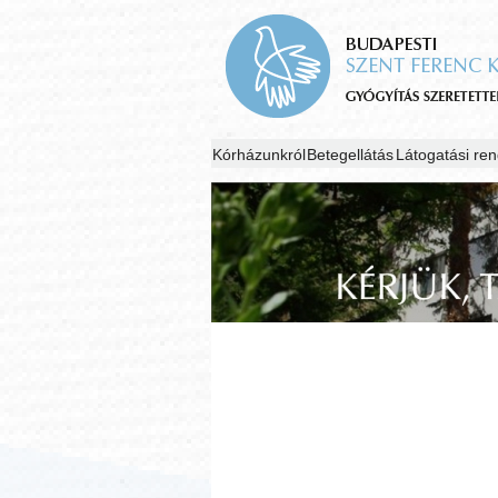
Kórházunkról
Betegellátás
Látogatási ren