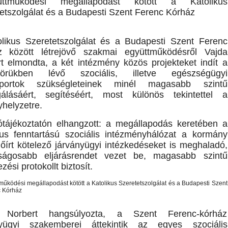
likus Szeretetszolgálat és a Budapesti Szent Ferenc
z között létrejövő szakmai együttműködésről Vajda
t elmondta, a két intézmény közös projekteket indít a
körükben lévő szociális, illetve egészségügyi
oportok szükségleteinek minél magasabb szintű
lgálásáért, segítéséért, most különös tekintettel a
yhelyzetre.
ótájékoztatón elhangzott: a megállapodás keretében a
kus fenntartású szociális intézményhálózat a kormány
előírt kötelező járványügyi intézkedéseket is meghaladó,
nságosabb eljárásrendet vezet be, magasabb szintű
ési protokollt biztosít.
 Norbert hangsúlyozta, a Szent Ferenc-kórház
nyügyi szakemberei áttekintik az egyes szociális