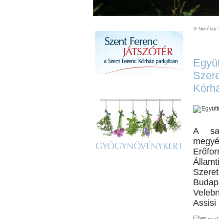
Nyitólap
Együt
Szere
Kórh
A saj
megyé
GYÓGYNÖVÉNYKERT
Erőfor
Államt
Szere
Budap
Veleb
Assisi