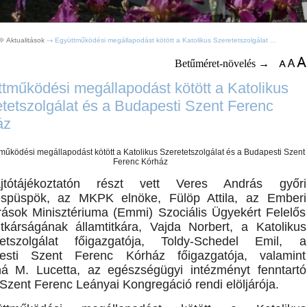
Aktualitások
Együttműködési megállapodást kötött a Katolikus Szeretetszolgálat ...
Betűméret-növelés →
tműködési megállapodást kötött a Katolikus
tetszolgálat és a Budapesti Szent Ferenc
áz
tótájékoztatón részt vett Veres András győri
spüspök, az MKPK elnöke, Fülöp Attila, az Emberi
rások Minisztériuma (Emmi) Szociális Ügyekért Felelős
itkárságának államtitkára, Vajda Norbert, a Katolikus
tetszolgálat főigazgatója, Toldy-Schedel Emil, a
esti Szent Ferenc Kórház főigazgatója, valamint
ná M. Lucetta, az egészségügyi intézményt fenntartó
 Szent Ferenc Leányai Kongregáció rendi elöljárója.