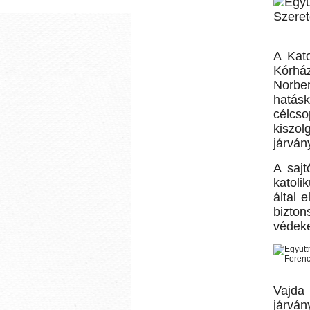
A Kato
Kórhá
Norber
hatás
célcs
kiszo
járván
A sajt
katoli
által 
bizto
védekez
Vajda
járvá