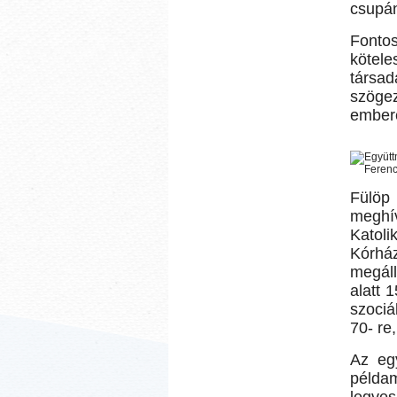
csupán
Fonto
kötele
társa
szögez
embere
Fülöp
meghív
Katol
Kórh
megáll
alatt 
szociá
70- re
Az egy
példam