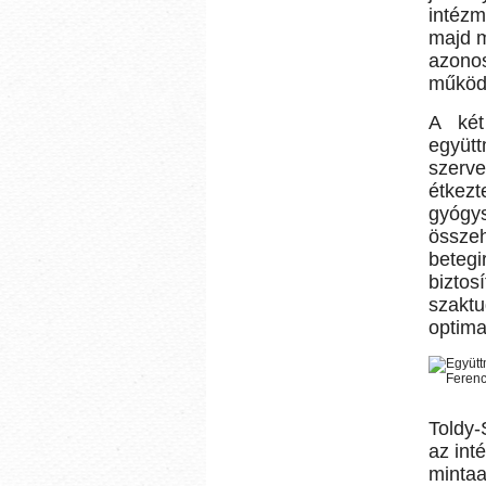
intézm
majd m
azono
működ
A két
együt
szerve
étkez
gyóg
össze
betegi
biztos
szakt
optima
Toldy-
az inté
minta