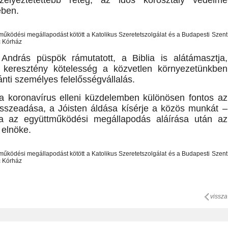
szélyeztetettebb réteg, az idős korosztály védelme
ében.
András püspök rámutatott, a Biblia is alátámasztja,
keresztény kötelesség a közvetlen környezetünkben
ránti személyes felelősségvállalás.
a koronavírus elleni küzdelemben különösen fontos az
sszeadása, a Jóisten áldása kísérje a közös munkát –
a az együttműködési megállapodás aláírása után az
elnöke.
vissza