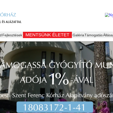
MENTSÜNK ÉLETET
d
Fejlesztések
Galéria
Támogatás
Állása