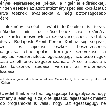
ények eljárásrendjeit (például a higiéniai előírásokat),
inden esetben az adott intézmény speciális kockázatait
sítva tesznek javaslatokat a még biztonságosabb
ésre.
 intézmény később további területeken is tervez
tműködést, mint az idősotthonok lakói számára
zett kardio-tanösvénytúrák szervezése, speciális diétás
tetés a Budapesti Szent Ferenc Kórház segítségével,
yszer- és ápolási eszköz beszerzésének
hangolása, otthonápolási tréningek szervezése, a
rányítás korszerűsítése, egészségügyi szűrőcsomagok
ítása az otthonok dolgozói számára. A cél a speciális
udás kölcsönös átadása, valamint az erőforrások
lizálása.
Schedel Emil, a kórház főigazgatója hangsúlyozta, hogy
zmény a jelenleg is zajló felújítások, fejlesztések mellett
adó programokat is vállal, hogy „az egészségügy ne