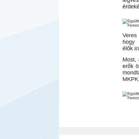
legve
érdek
Veres 
hogy 
élők i
Most, 
erők ö
mondt
MKPK 