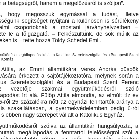
 a betegségről, hanem a megelőzésről is szóljon”.
s, hogy megosszuk egymással a tudást, illetve
sségünk segítséget nyújtani a különösen is sérülékeny
dalmi csoportoknak a mostani járványhelyzetben –
te le a főigazgató. – Felkészültünk, de sok múlik az
ken is – tette hozzá Toldy-Schedel Emil.
 Attila, az Emmi államtitkára Veres András püspök
ására érkezett a sajtótájékoztatóra, melynek során a
ikus Szeretetszolgálat és a Budapesti Szent Ferenc
áz vezetője szakmai együttműködésről szóló
apodást írt alá. Fülöp Attila elmondta, az elmúlt tíz év
15-ről 25 százalékra nőtt az egyházi fenntartók aránya a
lis szakellátásban, a gyermekvédelemben pedig 6-ról
, s ebben nagy szerepet vállalt a Katolikus Egyház.
üttműködésről szólva az államtitkár hangsúlyozta, a
utató megállapodás a fenntartói felelősségről szól a