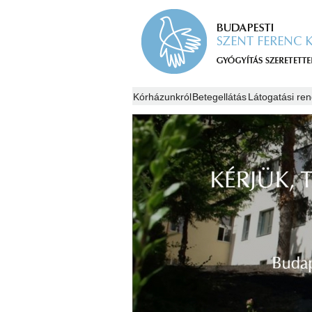
Kórházunkról
Betegellátás
Látogatási ren