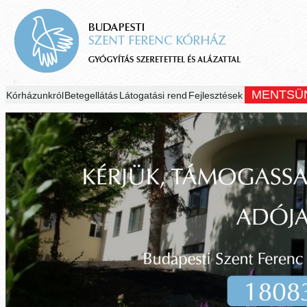
MENTSÜ
Kórházunkról
Betegellátás
Látogatási rend
Fejlesztések