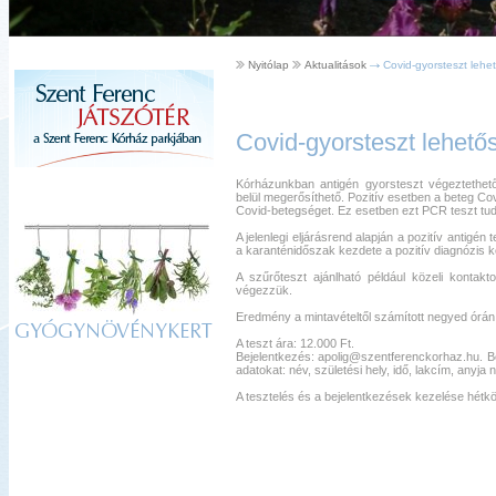
Nyitólap
Aktualitások
Covid-gyorsteszt lehe
Covid-gyorsteszt lehető
Kórházunkban antigén gyorsteszt végeztethet
belül megerősíthető. Pozitív esetben a beteg Co
Covid-betegséget. Ez esetben ezt PCR teszt tudj
A jelenlegi eljárásrend alapján a pozitív antigén
a karanténidőszak kezdete a pozitív diagnózis k
A szűrőteszt ajánlható például közeli kontakt
végezzük.
Eredmény a mintavételtől számított negyed órán 
GYÓGYNÖVÉNYKERT
A teszt ára: 12.000 Ft.
Bejelentkezés: apolig@szentferenckorhaz.hu. Be
adatokat: név, születési hely, idő, lakcím, anyja
A tesztelés és a bejelentkezések kezelése hétk