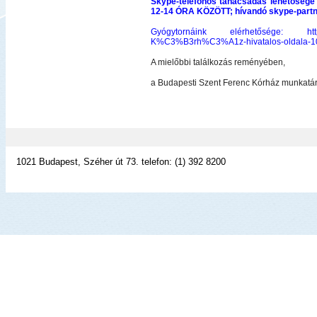
Skype-telefonos tanácsadás lehetős
12-14 ÓRA KÖZÖTT; hívandó skype-part
Gyógytornáink elérhetősége:
ht
K%C3%B3rh%C3%A1z-hivatalos-oldala-1
A mielőbbi találkozás reményében,
a Budapesti Szent Ferenc Kórház munkatár
1021 Budapest, Széher út 73. telefon: (1) 392 8200