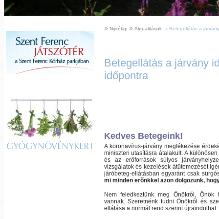
Nyitólap
Aktualitások
Betegellátás a járvány
Betegellátás a járvány i
időpontra
Kedves Betegeink!
GYÓGYNÖVÉNYKERT
A koronavírus-járvány megfékezése érdek
miniszteri utasításra átalakult. A különös
és az erőforrások súlyos járványhelyze
vizsgálatok és kezelések átütemezését igé
járóbeteg-ellátásban egyaránt
csak sürgős
mi minden erőnkkel azon dolgozunk, hogy 
Nem feledkeztünk meg Önökről, Önök t
vannak. Szeretnénk tudni Önökről és szer
ellátása a normál rend szerint újraindulhat.