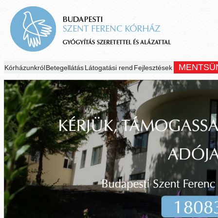
MENTSÜ
Kórházunkról
Betegellátás
Látogatási rend
Fejlesztések