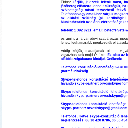
Ehhez
kérjük, jelezzék felénk most, h
járóbeteg ellátásra lenne szükségük, ha 
szívbetegség miatti tervezhető fekvő v
Telefonon vagy email-ben várjuk megkere
az ellátási szükség (pl. kardiológia
Munkatársaink az alábbi elérhetőségeken 
telefon: 1 392 8211; email: betegfelvete
és amint a járványügyi szabályozás meg
lehető leghamarabb megkezdjük ellátásuka
Addig kérjük, maradjanak otthon, vig
vigyázhassunk majd Önökre.
Ez alatt az 
alábbi szolgáltatást kínáljuk Önöknek:
Telefonos konzultáció-lehetőség KARDIO
(normál hívásdíj)
Skype-telefonos konzultáció lehetősé
hívandó skype-partner: orvosiskype@gm
Skype-telefonos konzultáció lehetős
hívandó skype-partner: orvosiskype@gm
Skype-telefonos konzultáció lehetősége
skype- partner: orvosiskype@gmail.com
Telefonos, illetve skype-konzultáció l
bejelentkezés: 06 30 420 8786, 06 30 454