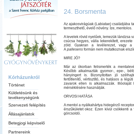
24. Borsmenta
Az ajakosvirágúak (Labiatae) családjába t
termeszthető, évelő növény. Íze, mentolos.
A levelek rövid nyelűek, lemezük lándzsa vag
csúcsa hegyes, válla lekerekített, erezete
zöld. Gyakran a levélerezet, vagy a 
A
pallesens
formán nem mutatkoznak elszí
MIRE JÓ?
GYÓGYNÖVÉNYKERT
Már az ókorban felismerték a mentalevél
Később alkalmazták gyomor-, epe-, bél
hányingert is. Bizonyítottan jó szélhajtó
Kórházunkról
fertőtlenítő, vértisztító, és hatásos a l
zavarok ellen is alkalmazzák. Illóolajá
Történet
mérséklésére használják.
Küldetésünk és
ORVOSI HATÁSA
tevékenységünk
Szervezeti felépítés
A mentol a nyálkahártya hidegérző receptora
érszűkületet okoz. Ezen kívül csökkenti a
görcsoldó.
Állásajánlatok
Betegjogi képviselő
Partnereink