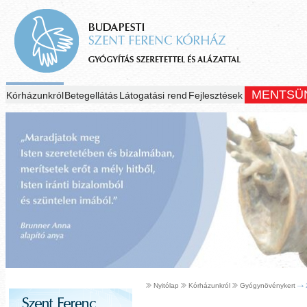
MENTSÜ
Kórházunkról
Betegellátás
Látogatási rend
Fejlesztések
Nyitólap
Kórházunkról
Gyógynövénykert