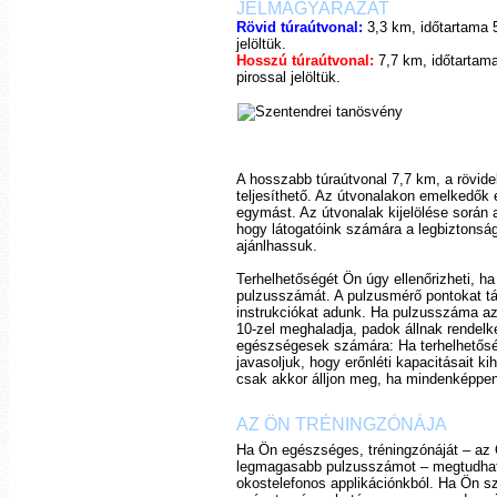
JELMAGYARÁZAT
Rövid túraútvonal:
3,3 km, időtartama 
jelöltük.
Hosszú túraútvonal:
7,7 km, időtartama
pirossal jelöltük.
A hosszabb túraútvonal 7,7 km, a rövid
teljesíthető. Az útvonalakon emelkedők
egymást. Az útvonalak kijelölése során 
hogy látogatóink számára a legbiztonsá
ajánlhassuk.
Terhelhetőségét Ön úgy ellenőrizheti, 
pulzusszámát. A pulzusmérő pontokat táb
instrukciókat adunk. Ha pulzusszáma az 
10-zel meghaladja, padok állnak rendelk
egészségesek számára: Ha terhelhetőség
javasoljuk, hogy erőnléti kapacitásait kih
csak akkor álljon meg, ha mindenképp
AZ ÖN TRÉNINGZÓNÁJA
Ha Ön egészséges, tréningzónáját – az 
legmagasabb pulzusszámot – megtudhatj
okostelefonos applikációnkból. Ha Ön sz