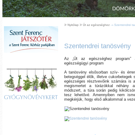
Nyitólap
Út az egészséghez
Szentendrei t
Szentendrei tanösvény
Az „Út az egészséghez program” a
egészségügyi program
A tanösvény elsősorban szív- és érr
betegséggel élők, illetve cukorbetegek
egészséges résztvevőink számára is aj
megismertet a túrázókkal néhány a
módszert, a túra során pedig kikölcsö
tesz lehetővé. Amennyiben nem isme
GYÓGYNÖVÉNYKERT
megkérjük, hogy első alkalommal a vezet