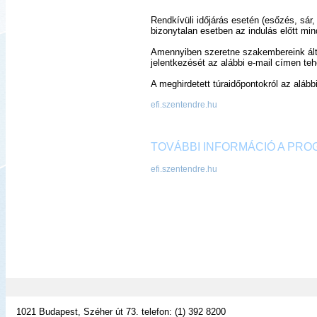
Rendkívüli időjárás esetén (esőzés, sár, 
bizonytalan esetben az indulás előtt min
Amennyiben szeretne szakembereink által
jelentkezését
az alábbi e-mail címen te
A meghirdetett túraidőpontokról az alább
efi.szentendre.hu
TOVÁBBI INFORMÁCIÓ A PR
efi.szentendre.hu
1021 Budapest, Széher út 73. telefon: (1) 392 8200