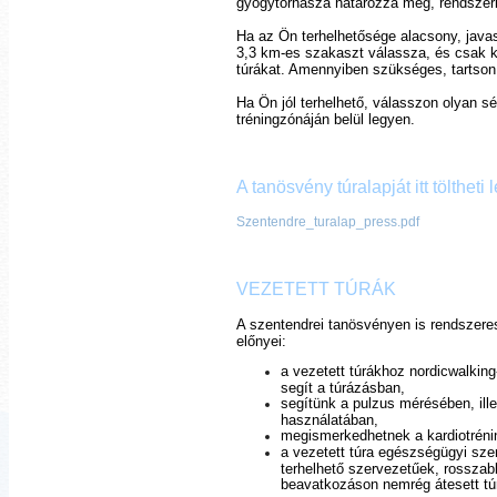
gyógytornásza határozza meg, rendszeri
Ha az Ön terhelhetősége alacsony, javaso
3,3 km-es szakaszt válassza, és csak k
túrákat. Amennyiben szükséges, tartson
Ha Ön jól terhelhető, válasszon olyan 
tréningzónáján belül legyen.
A tanösvény túralapját itt töltheti l
Szentendre_turalap_press.pdf
VEZETETT TÚRÁK
A szentendrei tanösvényen is rendszere
előnyei:
a vezetett túrákhoz nordicwalkin
segít a túrázásban,
segítünk a pulzus mérésében, ille
használatában,
megismerkedhetnek a kardiotrénin
a vezetett túra egészségügyi sz
terhelhető szervezetűek, rosszabb
beavatkozáson nemrég átesett t