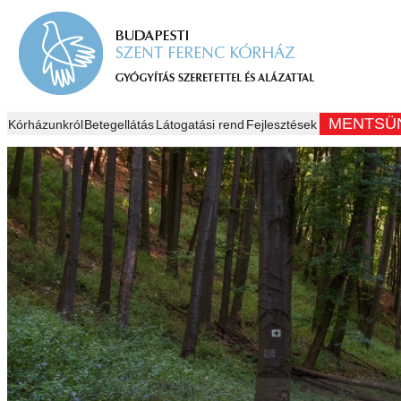
MENTSÜ
Kórházunkról
Betegellátás
Látogatási rend
Fejlesztések