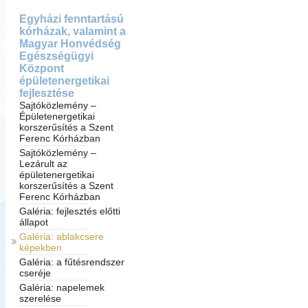
Egyházi fenntartású
kórházak, valamint a
Magyar Honvédség
Egészségügyi
Központ
épületenergetikai
fejlesztése
Sajtóközlemény –
Épületenergetikai
korszerűsítés a Szent
Ferenc Kórházban
Sajtóközlemény –
Lezárult az
épületenergetikai
korszerűsítés a Szent
Ferenc Kórházban
Galéria: fejlesztés előtti
állapot
Galéria: ablakcsere
képekben
Galéria: a fűtésrendszer
cseréje
Galéria: napelemek
szerelése