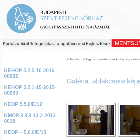
MENTSÜ
Kórházunkról
Betegellátás
Látogatási rend
Fejlesztések
Nyitólap
Egyházi fenntartású kórházak, valami
KEHOP 5.2.5-16-2016-
00002
Galéria: ablakcsere ké
KEHOP 5.2.1-15-2015-
00003
KEOP 5.5.0/E/12
KMOP 3.3.3-13-2-2013-
0018
KEOP – 5.6.0/E/15