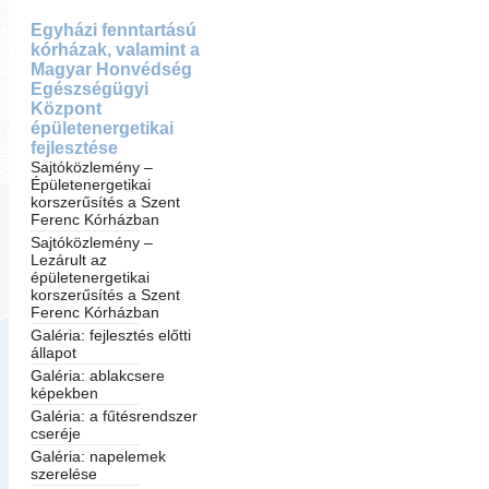
Egyházi fenntartású
kórházak, valamint a
Magyar Honvédség
Egészségügyi
Központ
épületenergetikai
fejlesztése
Sajtóközlemény –
Épületenergetikai
korszerűsítés a Szent
Ferenc Kórházban
Sajtóközlemény –
Lezárult az
épületenergetikai
korszerűsítés a Szent
Ferenc Kórházban
Galéria: fejlesztés előtti
állapot
Galéria: ablakcsere
képekben
Galéria: a fűtésrendszer
cseréje
Galéria: napelemek
szerelése