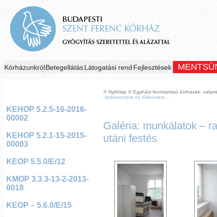
MENTSÜ
Kórházunkról
Betegellátás
Látogatási rend
Fejlesztések
Nyitólap
Egyházi fenntartású kórházak, valami
radiátorcsere és fűtéscsere ...
KEHOP 5.2.5-16-2016-
00002
Galéria: munkálatok – ra
KEHOP 5.2.1-15-2015-
utáni festés
00003
KEOP 5.5.0/E/12
KMOP 3.3.3-13-2-2013-
0018
KEOP – 5.6.0/E/15