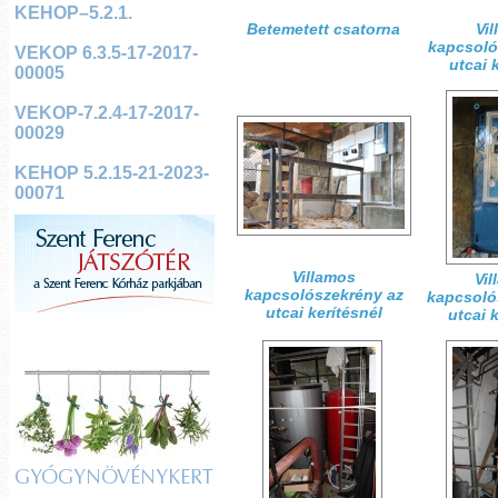
KEHOP–5.2.1.
Betemetett csatorna
Vi
kapcsoló
VEKOP 6.3.5-17-2017-
utcai 
00005
VEKOP-7.2.4-17-2017-
00029
KEHOP 5.2.15-21-2023-
00071
Villamos
Vil
kapcsolószekrény az
kapcsoló
utcai kerítésnél
utcai 
GYÓGYNÖVÉNYKERT