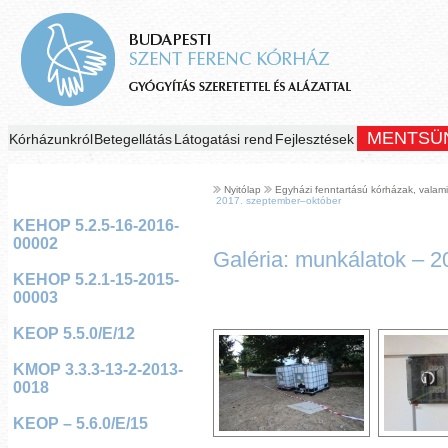
MENTSÜ
Kórházunkról
Betegellátás
Látogatási rend
Fejlesztések
Nyitólap
Egyházi fenntartású kórházak, valami
2017. szeptember–október
KEHOP 5.2.5-16-2016-
00002
Galéria: munkálatok – 
KEHOP 5.2.1-15-2015-
00003
KEOP 5.5.0/E/12
KMOP 3.3.3-13-2-2013-
0018
KEOP – 5.6.0/E/15