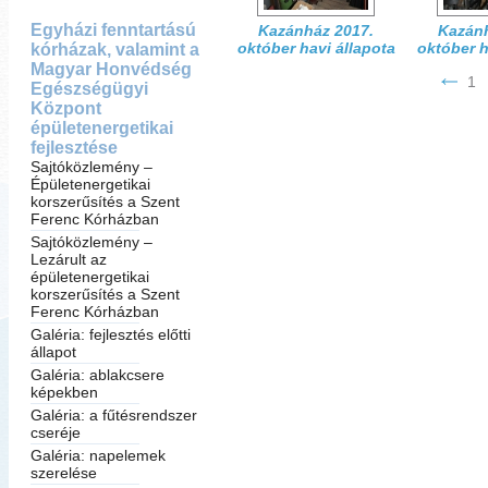
Egyházi fenntartású
Kazánház 2017.
Kazánh
október havi állapota
október h
kórházak, valamint a
Magyar Honvédség
1
Egészségügyi
Központ
épületenergetikai
fejlesztése
Sajtóközlemény –
Épületenergetikai
korszerűsítés a Szent
Ferenc Kórházban
Sajtóközlemény –
Lezárult az
épületenergetikai
korszerűsítés a Szent
Ferenc Kórházban
Galéria: fejlesztés előtti
állapot
Galéria: ablakcsere
képekben
Galéria: a fűtésrendszer
cseréje
Galéria: napelemek
szerelése