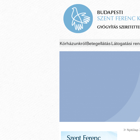
Kórházunkról
Betegellátás
Látogatási ren
Nyitólap