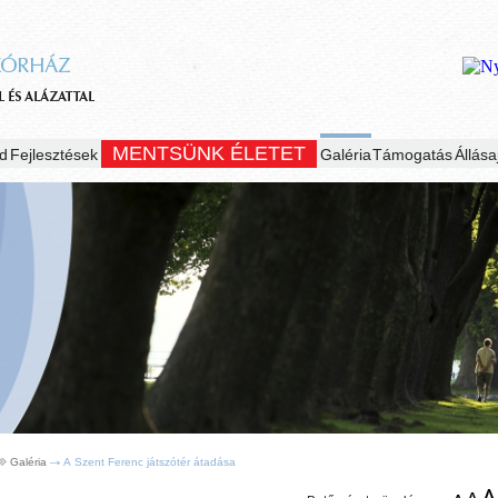
MENTSÜNK ÉLETET
d
Fejlesztések
Galéria
Támogatás
Állása
Galéria
A Szent Ferenc játszótér átadása