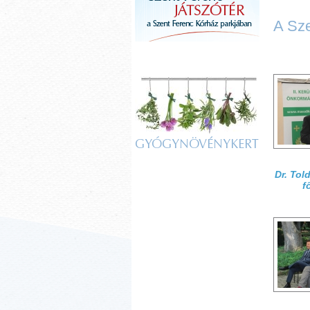
A Sze
GYÓGYNÖVÉNYKERT
Dr. Tol
f