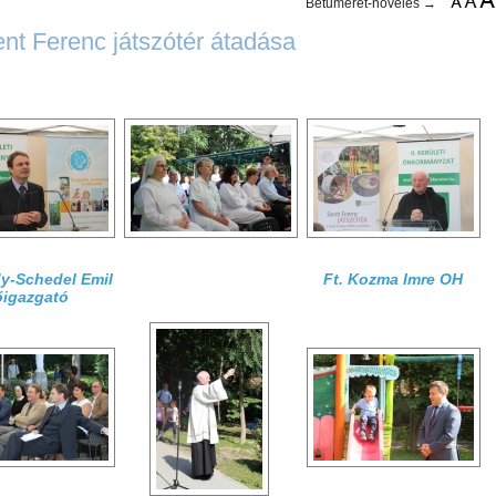
Betűméret-növelés →
nt Ferenc játszótér átadása
dy-Schedel Emil
Ft. Kozma Imre OH
őigazgató