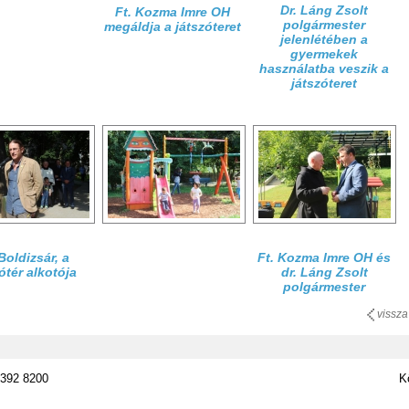
Dr. Láng Zsolt
Ft. Kozma Imre OH
polgármester
megáldja a játszóteret
jelenlétében a
gyermekek
használatba veszik a
játszóteret
Boldizsár, a
Ft. Kozma Imre OH és
ótér alkotója
dr. Láng Zsolt
polgármester
vissza
 392 8200
K