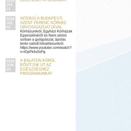
2026
JÚL
12
INTERJÚ A BUDAPESTI
2026
SZENT FERENC KÓRHÁZ
JÚL
ORVOSIGAZGATJÁVAL
02
Kórházunkról, Egyházi Kórházak
Egyesüléséről és Nem utolsó
sorban a gyógyászat, ápolás
terén vallott hitvalllásunkról.
https://www.youtube.com/watch?
v=iDpFk4v0xPg
A BALATON KÖRÜL
2026
BŐVÍTJÜK ÚT AZ
JÚN
EGÉSZSÉGHEZ
29
PROGRAMUNKAT