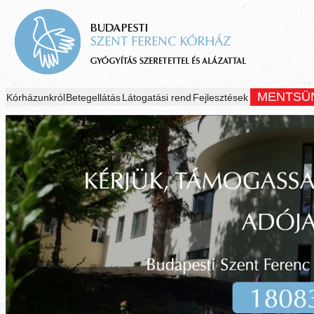
MENTSÜ
Kórházunkról
Betegellátás
Látogatási rend
Fejlesztések