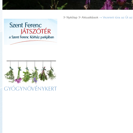
Nyitólap
Aktualitások
Vezetett túra az Út az
GYÓGYNÖVÉNYKERT