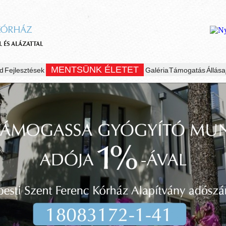
MENTSÜNK ÉLETET
d
Fejlesztések
Galéria
Támogatás
Állása