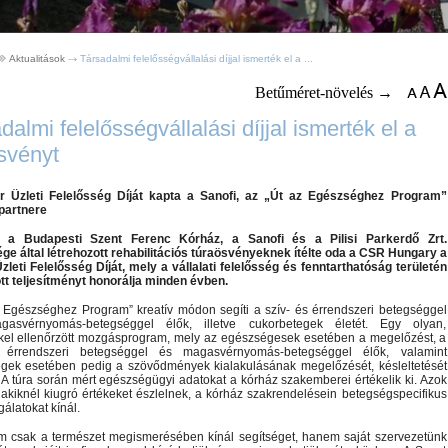
Aktualitások
Társadalmi felelősségvállalási díjjal ismerték el a ...
Betűméret-növelés →
dalmi felelősségvállalási díjjal ismerték el a
svényt
 Üzleti Felelősség Díját kapta a Sanofi, az „Út az Egészséghez Program”
partnere
 a Budapesti Szent Ferenc Kórház, a Sanofi és a Pilisi Parkerdő Zrt.
ge által létrehozott rehabilitációs túraösvényeknek ítélte oda a CSR Hungary a
leti Felelősség Díját, mely a vállalati felelősség és fenntarthatóság területén
t teljesítményt honorálja minden évben.
 Egészséghez Program” kreatív módon segíti a szív- és érrendszeri betegséggel
asvérnyomás-betegséggel élők, illetve cukorbetegek életét. Egy olyan,
kel ellenőrzött mozgásprogram, mely az egészségesek esetében a megelőzést, a
 érrendszeri betegséggel és magasvérnyomás-betegséggel élők, valamint
egek esetében pedig a szövődmények kialakulásának megelőzését, késleltetését
. A túra során mért egészségügyi adatokat a kórház szakemberei értékelik ki. Azok
akiknél kiugró értékeket észlelnek, a kórház szakrendelésein betegségspecifikus
álatokat kínál.
m csak a természet megismerésében kínál segítséget, hanem saját szervezetünk