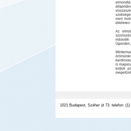
elmondta
állapotá
visszasz
szüksége
mert hol
tökéletes
Az elmúl
szomszéd
második 
Újpesten,
Winterman
örömünkr
kardiovas
is magasa
tudjuk a
megelőzés
1021 Budapest, Széher út 73. telefon: (1)