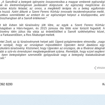
:
„A Sanofinál a betegek igényeire összpontosítva a magyar emberek egészségi
nak és életminőségének javításáért dolgozunk. Az egészség megőrzése és
erzése közös feladat; az orvos, a megfelelő terápia és a beteg egyformán
s hozzá. Azért álltunk a Szent Ferenc Kórház innovatív kezdeményezése mellé,
isztikus szemlélettel az embert és az egészséget helyezi a középpontba, ami
 összhangban áll a Sanofi értékeivel.”
t két évben két túraösvény jött létre, az egyik a Szent Ferenc Kórház
ságában a Hárs-hegyen, és 2015 júniusa óta több ezer túrázót fogadott. A
ösvény idén július óta várja az érdeklődőket a Sanofi székhelyéhez közel,
 a Farkaserdőben, a Rex Állatsziget mellett.
tel Zsolt, az új túraösvénynek helyet adó Újpest polgármestere elmondta
: „nagy
e szolgál, hogy az országban másodikként Újpesten kerül átadásra egy
zkuláris túraösvény. Közismert, hogy Újpesten az országos, de a fővárosi átlagnál
bb a szív-és érrendszeri megbetegedések száma. Reméljük, hogy ezzel segíteni
z ilyen betegségben szenvedők gyógyulását vagy a betegség kialakulásának
ét.”
vissza
 392 8200
K