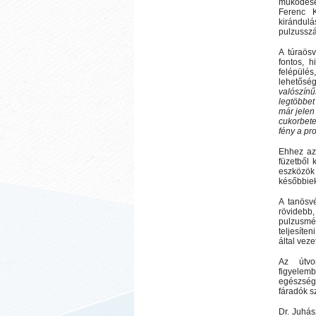
működését
Ferenc K
kirándulá
pulzusszá
A túraös
fontos, 
felépülés
lehetős
valószínű
legtöbbet
már jelen
cukorbete
fény a pr
Ehhez az
füzetből 
eszközök 
későbbiek
A tanösv
rövidebb,
pulzusmér
teljesíte
által vezet
Az útvo
figyelemb
egészség
fáradók s
Dr. Juhás