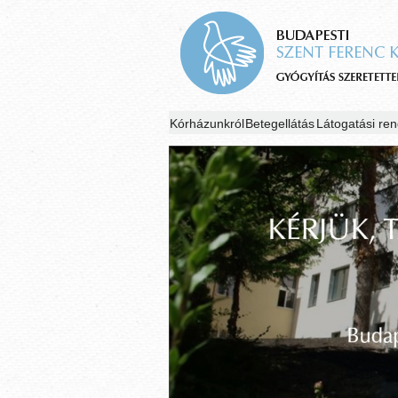
Kórházunkról
Betegellátás
Látogatási ren