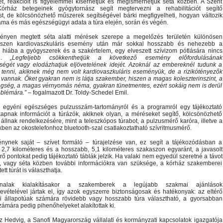
, reakcióit is figyelemmel kísérhetjük és megismerhetjük séta közben. A Szent
órház betegeinek gyógytornász segít megtervezni a rehabilitációt segítő
st, de kölcsönözhető műszerek segítségével bárki megfigyelheti, hogyan változik
ma és más egészségügyi adata a túra elején, során és végén.
vényen megtett séta alatti mérések szerepe a megelőzés területén különösen
hiszen kardiovaszkuláris esemény után már sokkal hosszabb és nehezebb a
, hiába a gyógyszerek és a szakértelem, egy elveszett szívizom pótlására nincs
ég.
„Legfeljebb csökkenthetjük a következő esemény előfordulásának
ségét vagy elodázhatjuk eljövetelének idejét. Azoknál az embereknél tudunk a
 tenni, akiknek még nem volt kardiovaszkuláris eseményük, de a rizikótényezők
 vannak. Őket gyakran nem is látja szakember, hiszen a magas koleszterinszint, a
gség, a magas vérnyomás néma, gyakran tünetmentes, ezért sokáig nem is derül
oblémára.”
– fogalmazott Dr. Toldy-Schedel Emil.
 egyéni egészséges pulzusszám-tartományról és a programról egy tájékoztató
kapnak információt a túrázók, akiknek olyan, a méréseket segítő, kölcsönözhető
állnak rendelkezésére, mint a teleszkópos túrabot, a pulzusmérő karóra, illetve a
ben az okostelefonhoz bluetooth-szal csatlakoztatható szívritmusmérő.
énynek saját – szívet formáló – túrajelzése van, ez segít a tájékozódásban a
 2,7 kilométeres és a hosszabb, 5,1 kilométeres szakaszon egyaránt, a javasolt
ő pontokat pedig tájékoztató táblák jelzik. Ha valaki nem egyedül szeretné a távot
ni, vagy séta közben további információkra van szüksége, a kórház szakemberei
ett túrát is választhatja.
nalak kialakításakor a szakemberek a legújabb szakmai ajánlások
evételével jártak el, így azok egyszerre biztonságosak és hatékonyak: az eltérő
i állapotúak számára rövidebb vagy hosszabb túra választható, a gyorsabban
zámára pedig pihenőhelyeket alakítottak ki.
z Hedvig, a Sanofi Magyarország vállalati és kormányzati kapcsolatok igazgatója