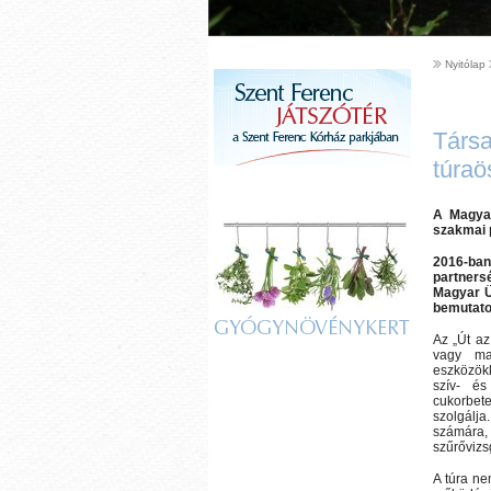
Nyitólap
Társa
túraö
A Magyar
szakmai 
2016-ban
partnersé
Magyar Üz
bemutatot
GYÓGYNÖVÉNYKERT
Az „Út az
vagy mag
eszközök
szív- és
cukorbet
szolgálja
számára, 
szűrővizsg
A túra ne