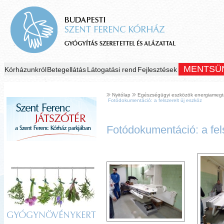
MENTSÜ
Kórházunkról
Betegellátás
Látogatási rend
Fejlesztések
Nyitólap
Egészségügyi eszközök energiamegta
Fotódokumentáció: a felszerelt új eszköz
Fotódokumentáció: a fels
GYÓGYNÖVÉNYKERT