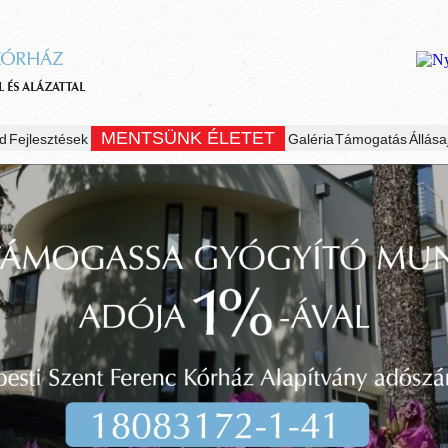
MENTSÜNK ÉLETET
d
Fejlesztések
Galéria
Támogatás
Állása