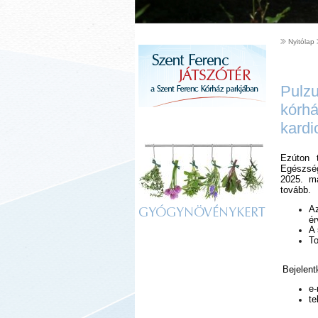
Nyitólap
Pulzu
kórhá
kardi
Ezúton t
Egészség
2025. má
tovább.
Az
GYÓGYNÖVÉNYKERT
ér
A 
To
Bejelent
e-
te