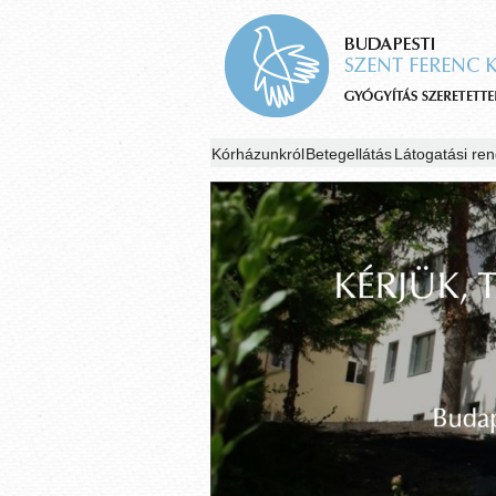
Kórházunkról
Betegellátás
Látogatási ren