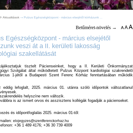
Aktualitások
Pulzus Egészségközpont - március elsejétől kórházunk ...
Betűméret-növelés →
s Egészségközpont - március elsejétől
zunk veszi át a II. kerületi lakosság
ológiai szakellátását
ájékoztatjuk tisztelt Pácienseinket, hogy a II. Kerületi Önkormányzat
ügyi Szolgálat által működtetett Pulzus Központ kardiológiai szakrendelő
rcius 1-jétől a Budapesti Szent Ferenc Kórház fenntartásában működik
 eddig lefoglalt, 2025. március 01. utánra szóló időpontok változatlanul
vényesek.
szakrendelés helyszíne nem változik.
vábbra is az ismert orvos és asszisztens kollégák fogadják a pácienseket.
kezés és időpontfoglalás 2025. március 01-től:
mailen:
elojegyzes@szentferenckorhaz.hu
lefonon: +36 1 489 4176; +36 30 739 4009