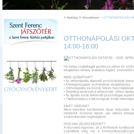
Nyitólap
Aktualitások
OTTHONÁPOLÁSI OKTA
OTTHONÁPOLÁSI OKTAT
14:00-16:00
Ha beteg családtagját gondozza otthon és szük
elsajátítani néhány praktikus fogást, szeretettel
MIRE SZÁMÍTHAT?
• Az
otthonápolás alapvető eszköztárának bemu
• A betegmozgatás technikáinak elsajátítására
• Otthonápolási eszközök helyes használatána
GYÓGYNÖVÉNYKERT
• Dietetikai tanácsokra időskorúak, otthon ápol
• Az ápolás során felmerülő pszichológiai aspek
• Tájékoztatásra a lakosságnak kínált otthonáp
KIKET VÁRUNK?
Mivel bármikor kerülhetünk olyan helyzetbe, h
mindenkit örömmel látunk, aki otthoni beteg
szakembereink segítségével.
HOGYAN JELENTKEZHET?
A részvétel ingyenes, de a férőhelyek korlátozot
szándékát még ma a kommunikacio@szentfe