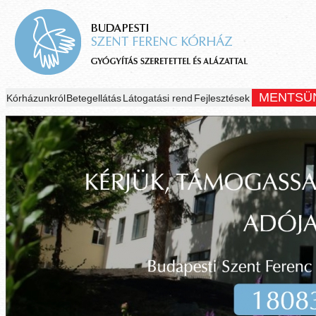
MENTSÜ
Kórházunkról
Betegellátás
Látogatási rend
Fejlesztések