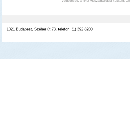
véglegessé, amikor visszaigazolást küldtünk Ö
1021 Budapest, Széher út 73. telefon: (1) 392 8200