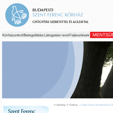
MENTSÜ
Kórházunkról
Betegellátás
Látogatási rend
Fejlesztések
Nyitólap
Galéria
Oslói Orvosi Konferencia 