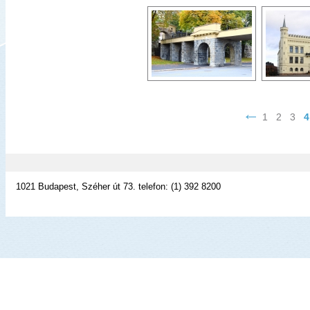
1
2
3
4
1021 Budapest, Széher út 73. telefon: (1) 392 8200