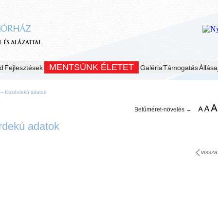
MENTSÜNK ÉLETET
d
Fejlesztések
Galéria
Támogatás
Állása
Közérdekú adatok
Betűméret-növelés →
rdekú adatok
vissza