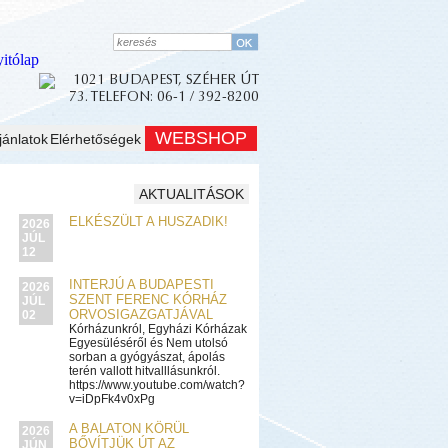
WEBSHOP
jánlatok
Elérhetőségek
AKTUALITÁSOK
ELKÉSZÜLT A HUSZADIK!
2026
JÚL
12
INTERJÚ A BUDAPESTI
2026
SZENT FERENC KÓRHÁZ
JÚL
ORVOSIGAZGATJÁVAL
02
Kórházunkról, Egyházi Kórházak
Egyesüléséről és Nem utolsó
sorban a gyógyászat, ápolás
terén vallott hitvalllásunkról.
https://www.youtube.com/watch?
v=iDpFk4v0xPg
A BALATON KÖRÜL
2026
BŐVÍTJÜK ÚT AZ
JÚN