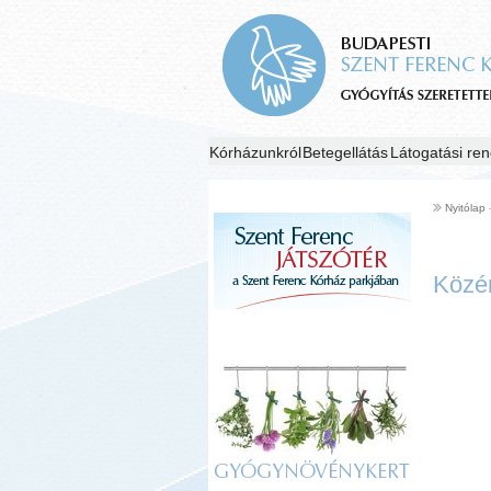
Kórházunkról
Betegellátás
Látogatási ren
Nyitólap
Közé
GYÓGYNÖVÉNYKERT