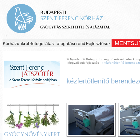
MENTSÜ
Kórházunkról
Betegellátás
Látogatási rend
Fejlesztések
Nyitólap
Betegbiztonság növelését célzó komplex
Megvalósult fejlesztés
kézfertőtlenítő berendez
kézfertőtlenítő berendez
GYÓGYNÖVÉNYKERT