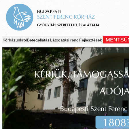
MENTSÜ
Kórházunkról
Betegellátás
Látogatási rend
Fejlesztések