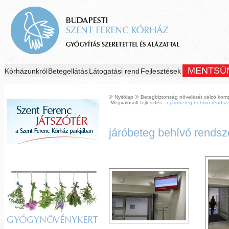
MENTSÜ
Kórházunkról
Betegellátás
Látogatási rend
Fejlesztések
Nyitólap
Betegbiztonság növelését célzó komplex
Megvalósult fejlesztés
járóbeteg behívó rendsz
járóbeteg behívó rendsz
GYÓGYNÖVÉNYKERT