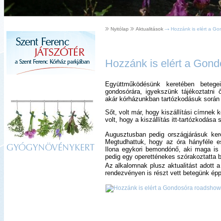
Nyitólap
Aktualitások
Hozzánk is elért a G
Hozzánk is elért a Gon
Együttműködésünk keretében betege
gondosórára, igyekszünk tájékoztatni
akár kórházunkban tartózkodásuk során r
Sőt, volt már, hogy kiszállítási címnek
volt, hogy a kiszállítás itt-tartózkodása
Augusztusban pedig országjárásuk ker
Megtudhattuk, hogy az óra hányféle ese
GYÓGYNÖVÉNYKERT
Ilona egykori bemondónő, aki maga is 
pedig egy operetténekes szórakoztatta b
Az alkalomnak plusz aktualitást adott 
rendezvényen is részt vett betegünk ép