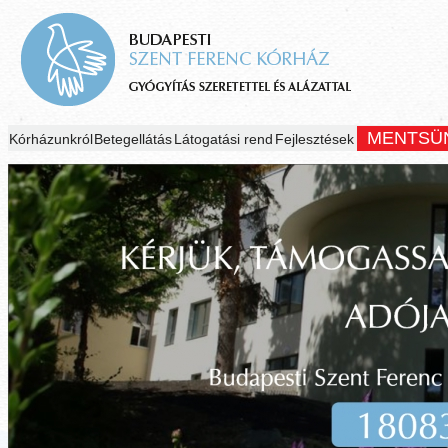
MENTSÜ
Kórházunkról
Betegellátás
Látogatási rend
Fejlesztések