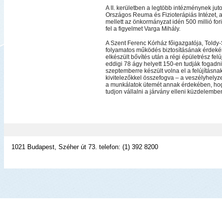
A II. kerületben a legtöbb intézménynek juto
Országos Reuma és Fizioterápiás Intézet, 
mellett az önkormányzat idén 500 millió fo
fel a figyelmet Varga Mihály.
A Szent Ferenc Kórház főigazgatója, Toldy
folyamatos működés biztosításának érdekéb
elkészült bővítés után a régi épületrész fe
eddigi 78 ágy helyett 150-en tudják fogadni 
szeptemberre készült volna el a felújításna
kivitelezőkkel összefogva – a veszélyhelyzet
a munkálatok ütemét annak érdekében, hog
tudjon vállalni a járvány elleni küzdelembe
1021 Budapest, Széher út 73. telefon: (1) 392 8200