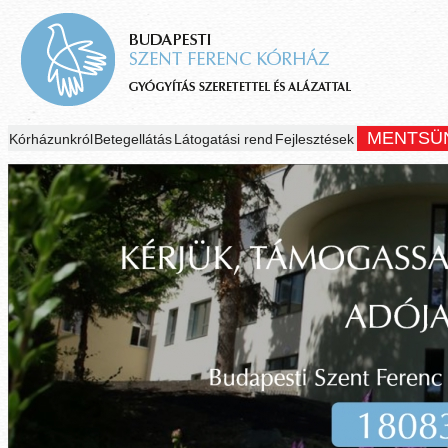
MENTSÜ
Kórházunkról
Betegellátás
Látogatási rend
Fejlesztések