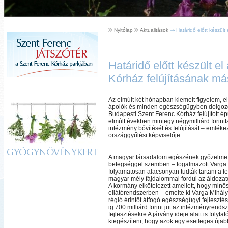
Nyitólap
Aktualitások
Határidő előtt készült 
Határidő előtt készült e
Kórház felújításának m
Az elmúlt két hónapban kiemelt figyelem, el
ápolók és minden egészségügyben dolgozó
Budapesti Szent Ferenc Kórház felújított é
elmúlt években mintegy négymilliárd forintta
intézmény bővítését és felújítását – emlékez
országgyűlési képviselője.
GYÓGYNÖVÉNYKERT
A magyar társadalom egészének győzelme a
betegséggel szemben – fogalmazott Varga
folyamatosan alacsonyan tudták tartani a f
magyar mély fájdalommal fordul az áldozatok
A kormány elkötelezett amellett, hogy minő
ellátórendszerben – emelte ki Varga Mihály,
régió érintőt átfogó egészségügyi fejleszté
ig 700 milliárd forint jut az intézményrendsz
fejlesztésekre A járvány ideje alatt is foly
kiegészíteni, hogy azok egy esetleges újabb