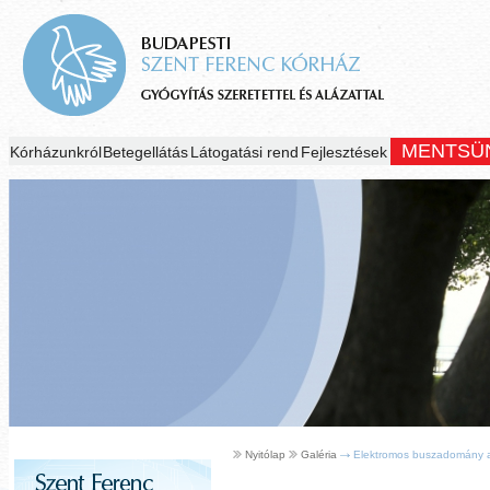
MENTSÜ
Kórházunkról
Betegellátás
Látogatási rend
Fejlesztések
Nyitólap
Galéria
Elektromos buszadomány a X