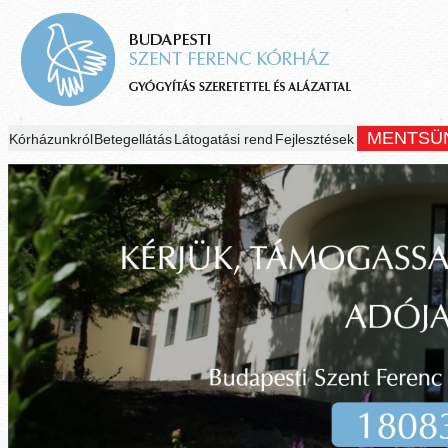
MENTSÜ
Kórházunkról
Betegellátás
Látogatási rend
Fejlesztések