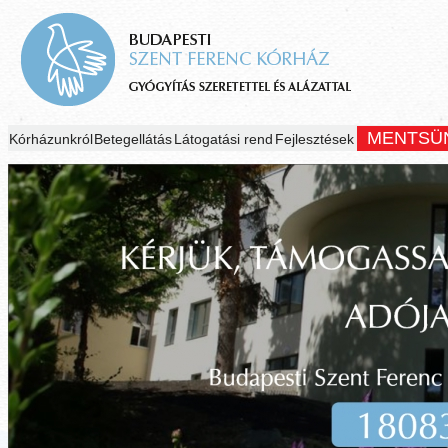
MENTSÜ
Kórházunkról
Betegellátás
Látogatási rend
Fejlesztések