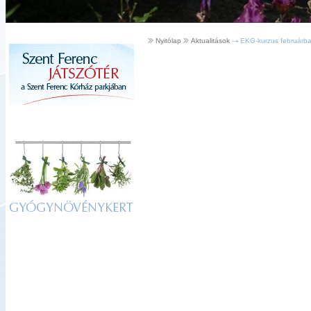
Nyitólap
Aktualitások
EKG-kurzus februárban
GYÓGYNÖVÉNYKERT