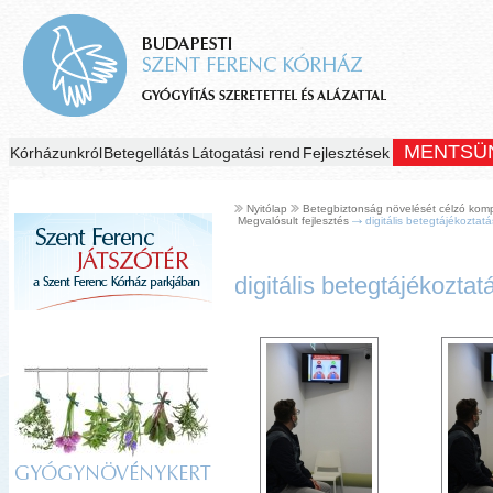
MENTSÜ
Kórházunkról
Betegellátás
Látogatási rend
Fejlesztések
Nyitólap
Betegbiztonság növelését célzó komplex
Megvalósult fejlesztés
digitális betegtájékoztat
digitális betegtájékozta
GYÓGYNÖVÉNYKERT