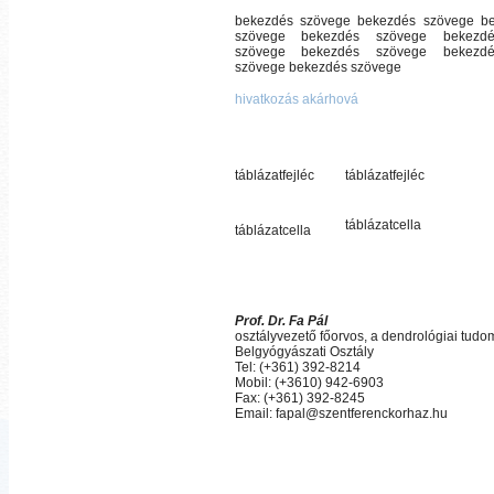
bekezdés szövege bekezdés szövege b
szövege bekezdés szövege bekezd
szövege bekezdés szövege bekezd
szövege bekezdés szövege
hivatkozás akárhová
táblázatfejléc
táblázatfejléc
táblázatcella
táblázatcella
Prof. Dr. Fa Pál
osztályvezető főorvos, a dendrológiai tud
Belgyógyászati Osztály
Tel: (+361) 392-8214
Mobil: (+3610) 942-6903
Fax: (+361) 392-8245
Email: fapal@szentferenckorhaz.hu