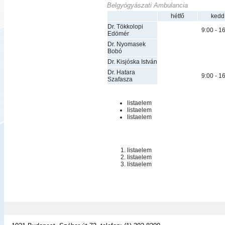
Belgyógyászati Ambulancia
hétfő
kedd
Dr. Tökkolopi
9:00 - 1
Edömér
Dr. Nyomasek
Bobó
Dr. Kisjóska István
Dr. Hatara
9:00 - 1
Szafasza
listaelem
listaelem
listaelem
listaelem
listaelem
listaelem