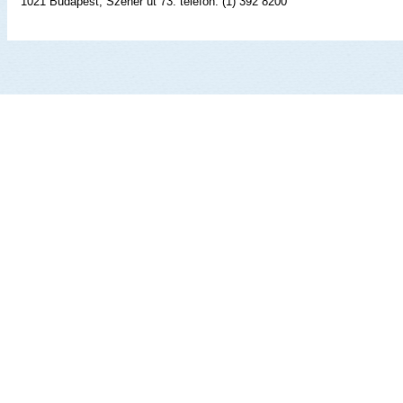
1021 Budapest, Széher út 73. telefon: (1) 392 8200