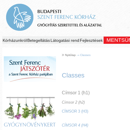
MENTSÜ
Kórházunkról
Betegellátás
Látogatási rend
Fejlesztések
Nyitólap
Classes
Classes
Címsor 1 (h1)
Címsor 2 (h2)
CÍMSOR 3 (H3)
GYÓGYNÖVÉNYKERT
CÍMSOR 4 (H4)