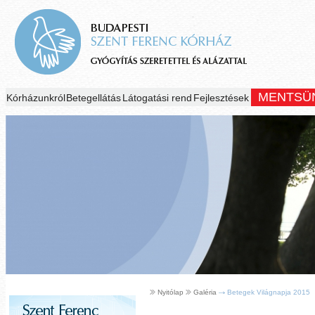
MENTSÜ
Kórházunkról
Betegellátás
Látogatási rend
Fejlesztések
Nyitólap
Galéria
Betegek Világnapja 2015