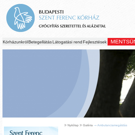
MENTSÜ
Kórházunkról
Betegellátás
Látogatási rend
Fejlesztések
Nyitólap
Galéria
Ambulanciamegáldás