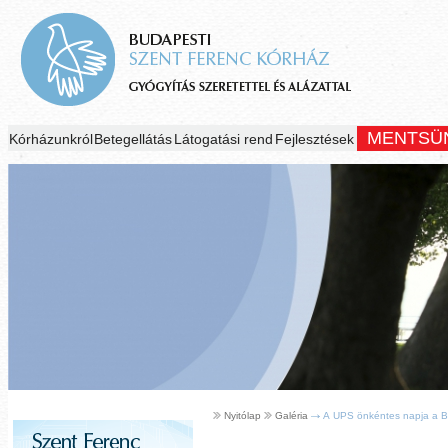
MENTSÜ
Kórházunkról
Betegellátás
Látogatási rend
Fejlesztések
Nyitólap
Galéria
A UPS önkéntes napja a Bu