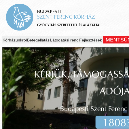
MENTSÜ
Kórházunkról
Betegellátás
Látogatási rend
Fejlesztések