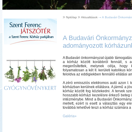
Nyitólap
Aktualitások
A Budavári Önkormány
A Budavári Önkormányza
adományozott kórházun
A Budavári önkormányzat újabb támogatássa
a kórház között korábbról fennáll, s a
megerősítettek, melynek célja, hogy k
folyamatosan a két II. kerületi katolikus kór
feloldva az eddigiekben fennálló ellátási a
A zéró emissziós elektromos autó azon I. kerü
kórházban kerülnek ellátásra. A jármű a jö
GYÓGYNÖVÉNYKERT
kórház között fog közlekedni. A tervek sze
hosszabb kórházi kezelésre érkező beteg 
intézménybe. Mind a Budavári Önkormányza
mellett, ezért is esett a választás egy 
továbbá lehetővé teszi a kórház számára a 
Galéria»