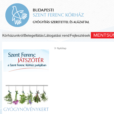
MENTSÜ
Kórházunkról
Betegellátás
Látogatási rend
Fejlesztések
Nyitólap
GYÓGYNÖVÉNYKERT